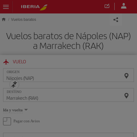
Saltar al contenido principal
Vuelos baratos
Vuelos baratos de Nápoles (NAP)
a Marrakech (RAK)
VUELO
ORIGEN
DESTINO
Seleccione
Ida y vuelta
una
opción
Pagar con Avios