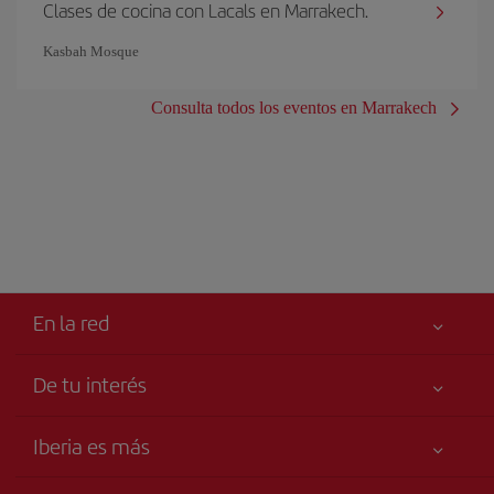
Clases de cocina con Lacals en Marrakech.
Kasbah Mosque
Consulta todos los eventos en Marrakech
En la red
De tu interés
Tu seguridad es lo primero
Iberia es más
Accesibilidad
Noticias y Novedades
Compromiso de servicio