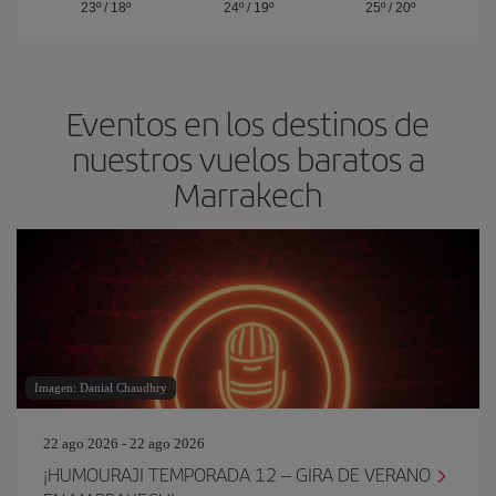
23º
/
18º
24º
/
19º
25º
/
20º
Eventos en los destinos de
nuestros vuelos baratos a
Marrakech
Imagen: Danial Chaudhry
22 ago 2026 - 22 ago 2026
¡HUMOURAJI TEMPORADA 12 – GIRA DE VERANO