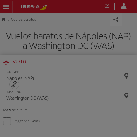
Saltar al contenido principal
Vuelos baratos
Vuelos baratos de Nápoles (NAP)
a Washington DC (WAS)
VUELO
ORIGEN
DESTINO
Seleccione
Ida y vuelta
una
opción
Pagar con Avios