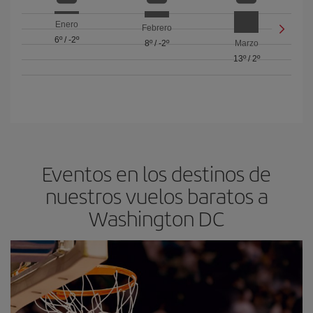
Enero
Febrero
6º
/
-2º
8º
/
-2º
Marzo
13º
/
2º
Eventos en los destinos de
nuestros vuelos baratos a
Washington DC