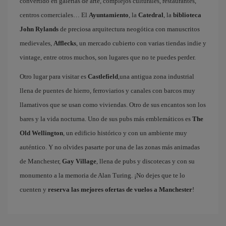
convertido en galerías de arte, complejos culturales, restaurantes,
centros comerciales… El
Ayuntamiento
, la
Catedral
, la
biblioteca
John Rylands
de preciosa arquitectura neogótica con manuscritos
medievales,
Afflecks
, un mercado cubierto con varias tiendas indie y
vintage, entre otros muchos, son lugares que no te puedes perder.
Otro lugar para visitar es
Castlefield
,una antigua zona industrial
llena de puentes de hierro, ferroviarios y canales con barcos muy
llamativos que se usan como viviendas. Otro de sus encantos son los
bares y la vida nocturna. Uno de sus pubs más emblemáticos es
The
Old Wellington
, un edificio histórico y con un ambiente muy
auténtico. Y no olvides pasarte por una de las zonas más animadas
de Manchester,
Gay Village
, llena de pubs y discotecas y con su
monumento a la memoria de Alan Turing. ¡No dejes que te lo
cuenten y
reserva las mejores ofertas de vuelos a Manchester
!