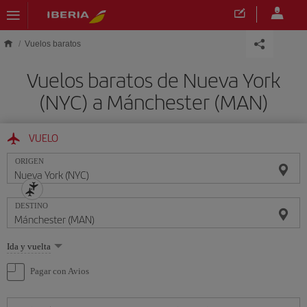
Saltar al contenido principal
Vuelos baratos
Vuelos baratos de Nueva York
(NYC) a Mánchester (MAN)
VUELO
ORIGEN
DESTINO
Seleccione
Ida y vuelta
una
opción
Pagar con Avios