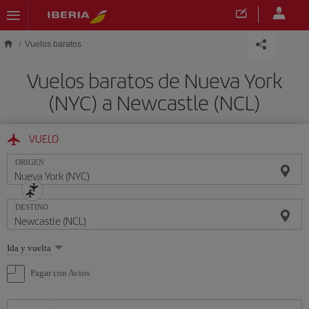
Saltar al contenido principal
Vuelos baratos
Vuelos baratos de Nueva York
(NYC) a Newcastle (NCL)
VUELO
ORIGEN
DESTINO
Seleccione
Ida y vuelta
una
opción
Pagar con Avios