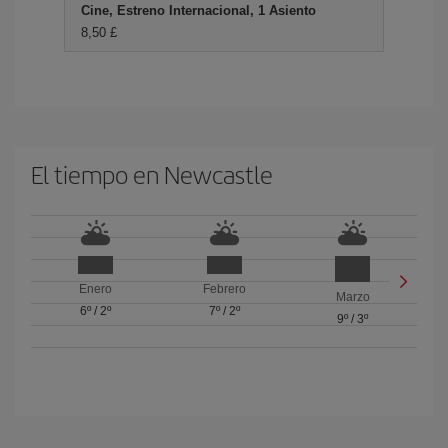
Cine, Estreno Internacional, 1 Asiento
8,50 £
El tiempo en Newcastle
Enero
Febrero
Marzo
6º
/
2º
7º
/
2º
9º
/
3º