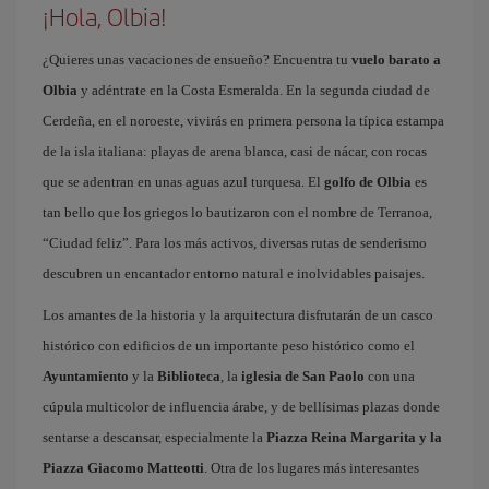
¡Hola, Olbia!
¿Quieres unas vacaciones de ensueño? Encuentra tu
vuelo barato a
Olbia
y adéntrate en la Costa Esmeralda. En la segunda ciudad de
Cerdeña, en el noroeste, vivirás en primera persona la típica estampa
de la isla italiana: playas de arena blanca, casi de nácar, con rocas
que se adentran en unas aguas azul turquesa. El
golfo de Olbia
es
tan bello que los griegos lo bautizaron con el nombre de Terranoa,
“Ciudad feliz”. Para los más activos, diversas rutas de senderismo
descubren un encantador entorno natural e inolvidables paisajes.
Los amantes de la historia y la arquitectura disfrutarán de un casco
histórico con edificios de un importante peso histórico como el
Ayuntamiento
y la
Biblioteca
, la
iglesia de San Paolo
con una
cúpula multicolor de influencia árabe, y de bellísimas plazas donde
sentarse a descansar, especialmente la
Piazza Reina Margarita y la
Piazza Giacomo Matteotti
. Otra de los lugares más interesantes