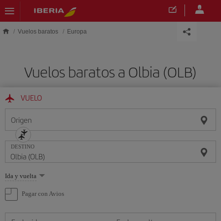
Saltar al contenido principal
Vuelos baratos
Europa
Vuelos baratos a Olbia (OLB)
VUELO
Origen
DESTINO
Seleccione
Ida y vuelta
una
opción
Pagar con Avios