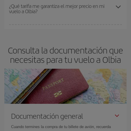
Los precios dependen de las plazas que queden libres en el vuelo
¿Qué tarifa me garantiza el mejor precio en mi
vuelo a Olbia?
y de que las tarifas más baratas (turista) estén disponibles o se
vayan agotando. Por eso, comprar con antelación es
fundamental
para conseguir
vuelos baratos a Olbia.
En Iberia, tenemos distintas tarifas para garantizarte el mejor
precio según tus necesidades de viaje. La tarifa básica, te
asegura el vuelo más barato.
Consulta la documentación que
necesitas para tu vuelo a Olbia
Documentación general
Cuando termines la compra de tu billete de avión, recuerda