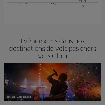
Marzo
12º
/
7º
12º
/
6º
15º
/
8º
Événements dans nos
destinations de vols pas chers
vers Olbia
Imagen: Gorodenkoff