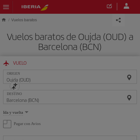
Saltar al contenido principal
Vuelos baratos
Vuelos baratos de Oujda (OUD) a
Barcelona (BCN)
VUELO
ORIGEN
DESTINO
Seleccione
Ida y vuelta
una
opción
Pagar con Avios