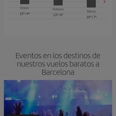
Enero
Febrero
Marzo
12º
/
4º
13º
/
4º
16º
/
7º
Eventos en los destinos de
nuestros vuelos baratos a
Barcelona