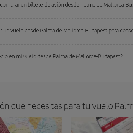
 alta. Además, sobre todo si estás pensando en una escapada de fin de sem
 comprar un billete de avión desde Palma de Mallorca-Bu
os baratos. Las claves para encontrar los mejores precios son
anticiparte y 
drán. Además, si buscas los vuelos con las fechas y los horarios del viaje un
r un vuelo desde Palma de Mallorca-Budapest para conseg
s encontrarás. Los precios dependen de las plazas que queden libres en el vu
 comprar con antelación es
fundamental
para conseguir
vuelos baratos a P
recio en mi vuelo desde Palma de Mallorca-Budapest?
arte el mejor precio según tus necesidades de viaje. La tarifa básica, te asegu
ón que necesitas para tu vuelo Palm