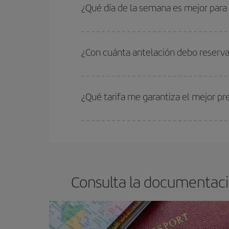
periodos de vacaciones escolares son temporada
¿Qué día de la semana es mejor para
precios encontrarás.
Cualquier día de la semana puedes encontrar vuel
reserves tus billetes de avión más baratos te sal
¿Con cuánta antelación debo reserva
barato.
Cuanto antes reserves
tus vuelos, mejores precio
estén disponibles o se vayan agotando. Por eso,
¿Qué tarifa me garantiza el mejor p
En Iberia, tenemos distintas tarifas para garantiz
Consulta la documentaci