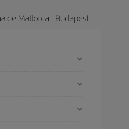
a de Mallorca - Budapest
s altas, compras con antelación y puedes ser
ratos
. Dinos desde dónde vuelas, a dónde
ra días cercanos
, tanto de ida como de vuelta,
gunos
horarios
puede que te hagan ahorrar aún
eral las Navidades, la Semana Santa y los