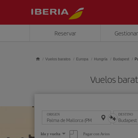
Saltar al contenido principal
Reservar
Gestionar
Vuelos baratos
Europa
Hungría
Budapest
P
Vuelos bara
ORIGEN
DESTINO
Seleccione
Pagar con Avios
Ida y vuelta