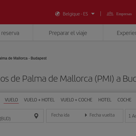
Belgique - ES
Empresas
 reserva
Preparar el viaje
Experien
alma de Mallorca - Budapest
tos de Palma de Mallorca (PMI) a Bu
VUELO
VUELO + HOTEL
VUELO + COCHE
HOTEL
COCHE
Fecha ida
Fecha vuelta
1
A
Introduce la fecha en formato día/mes/año
Introduce la fecha en format