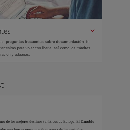
ntes
tras
preguntas frecuentes sobre documentación
: te
cesitas para volar con Iberia, así como los trámites
gración y aduanas.
st
uno de los mejores destinos turísticos de Europa. El Danubio
des que hoy se unen para formar una de las capitales