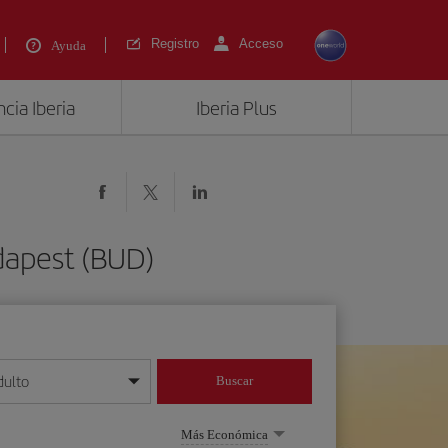
Registro
Acceso
Ayuda
cia Iberia
Iberia Plus
dapest (BUD)
dulto
Buscar
o día/mes/año
Más Económica