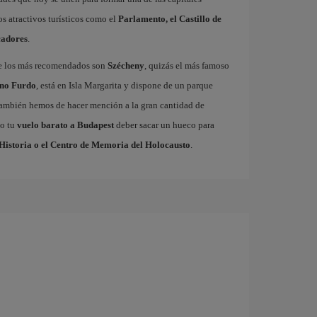
s atractivos turísticos como el
Parlamento, el Castillo de
cadores
.
de los más recomendados son
Szécheny
, quizás el más famoso
ino Furdo
, está en Isla Margarita y dispone de un parque
 También hemos de hacer mención a la gran cantidad de
do tu
vuelo barato a Budapest
deber sacar un hueco para
 Historia o el Centro de Memoria del Holocausto
.