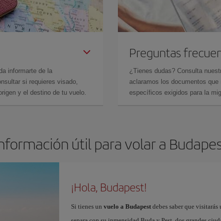
Preguntas frecue
da informarte de la
¿Tienes dudas? Consulta nues
sultar si requieres visado,
aclaramos los documentos que ne
rigen y el destino de tu vuelo.
específicos exigidos para la mi
nformación útil para volar a Budape
¡Hola, Budapest!
Si tienes un
vuelo a Budapest
debes saber que visitarás 
separa con su inmensidad Buda y Pest, dos grandes ciuda