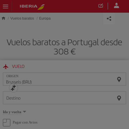
Saltar al contenido principal
Vuelos baratos
Europa
Vuelos baratos a Portugal desde
308 €
VUELO
ORIGEN
Destino
Seleccione
Ida y vuelta
una
opción
Pagar con Avios