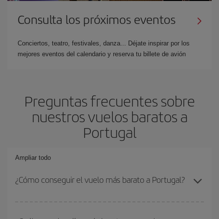
Consulta los próximos eventos
Conciertos, teatro, festivales, danza... Déjate inspirar por los
mejores eventos del calendario y reserva tu billete de avión
Preguntas frecuentes sobre
nuestros vuelos baratos a
Portugal
Ampliar todo
¿Cómo conseguir el vuelo más barato a Portugal?
Podrás ahorrar en tu billete de avión y conseguir el vuelo más
barato si evitas temporadas altas, compras con antelación y