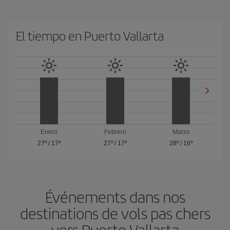
El tiempo en Puerto Vallarta
Enero
Febrero
Marzo
27º
/
17º
27º
/
17º
28º
/
16º
Événements dans nos
destinations de vols pas chers
vers Puerto Vallarta