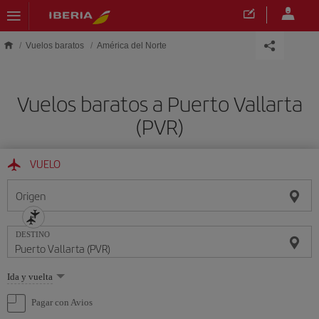
Saltar al contenido principal
Vuelos baratos
América del Norte
Vuelos baratos a Puerto Vallarta
(PVR)
VUELO
Origen
DESTINO
Seleccione
Ida y vuelta
una
opción
Pagar con Avios