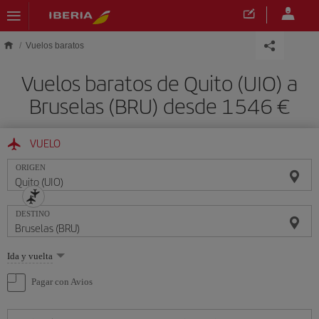
Saltar al contenido principal
Vuelos baratos
Vuelos baratos de Quito (UIO) a
Bruselas (BRU) desde 1546 €
VUELO
ORIGEN
DESTINO
Seleccione
Ida y vuelta
una
opción
Pagar con Avios