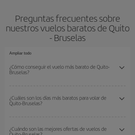
Preguntas frecuentes sobre
nuestros vuelos baratos de Quito
- Bruselas
Ampliar todo
¿Cómo conseguir el vuelo más barato de Quito-
Bruselas?
Podrás ahorrar en tu billete de avión de Quito-Bruselas-dest y
conseguir el vuelo más barato si evitas temporadas altas,
¿Cuáles son los días más baratos para volar de
Quito-Bruselas?
compras con antelación y puedes ser flexible con las fechas y
horarios de ida y vuelta.
Para saber qué días te saldrá más económico volar, solo tienes
que empezar una consulta en nuestro
buscador de vuelos
¿Cuándo son las mejores ofertas de vuelos de
Quito-Bruselas?
baratos
. Dinos desde dónde vuelas, a dónde quieres ir y en qué