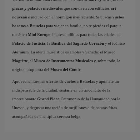
plazas y palacios medievales
que conviven con edificios
art
nouveau
e incluso con el hormigón más reciente. Si buscas
vuelos
baratos a Bruselas
para viajar en familia, no te pierdas el parque
temático
Mini Europe
. Imprescindibles para todas las edades: el
Palacio de Justicia
, la
Basílica del Sagrado Corazón
y el icónico
Atómium
. La oferta museística es amplia y variada: el Museo
Magritte
, el
Museo de Instrumentos Musicales
y, sobre todo, la
original propuesta del
Museo del Cómic
.
Aprovecha nuestras
ofertas de vuelos a Bruselas
y apúntate un
indispensable de la ciudad: sentarte en un rinconcito de la
impresionante
Grand Place
, Patrimonio de la Humanidad por la
Unesco, y degustar una ración de mejillones o de patatas fritas
acompañada de una típica cerveza belga.