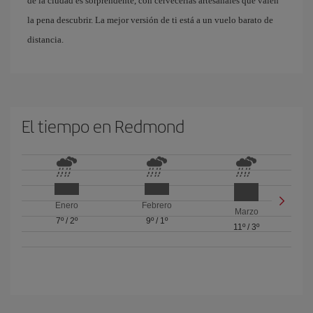
de la ciudad es sorprendente, con cervecerías artesanales que valen
la pena descubrir. La mejor versión de ti está a un vuelo barato de
distancia.
El tiempo en Redmond
Enero
Febrero
Marzo
7º
/
2º
9º
/
1º
11º
/
3º