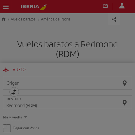
Saltar al contenido principal
Vuelos baratos
América del Norte
Vuelos baratos a Redmond
(RDM)
VUELO
Origen
DESTINO
Seleccione
Ida y vuelta
una
opción
Pagar con Avios