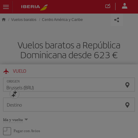
Saltar al contenido principal
Vuelos baratos
Centro América y Caribe
Vuelos baratos a República
Dominicana desde 623 €
VUELO
ORIGEN
Destino
Seleccione
Ida y vuelta
una
opción
Pagar con Avios