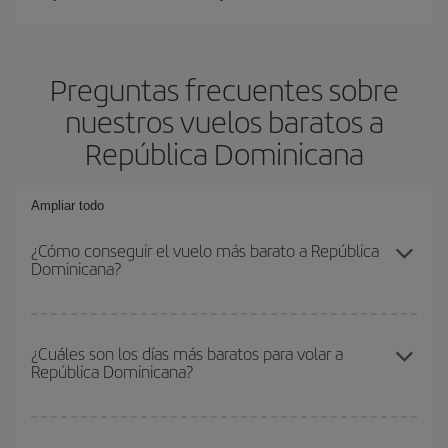
Preguntas frecuentes sobre
nuestros vuelos baratos a
República Dominicana
Ampliar todo
¿Cómo conseguir el vuelo más barato a República
Dominicana?
Podrás ahorrar en tu billete de avión y conseguir el vuelo más
barato si evitas temporadas altas, compras con antelación y
¿Cuáles son los días más baratos para volar a
República Dominicana?
puedes ser flexible con las fechas y horarios de ida y vuelta.
Además, si no tienes decidido un destino concreto para tu viaje,
mira nuestras ofertas y déjate inspirar: seguro que encuentras el
Para saber qué días te saldrá más económico volar, solo tienes
vuelo más barato.