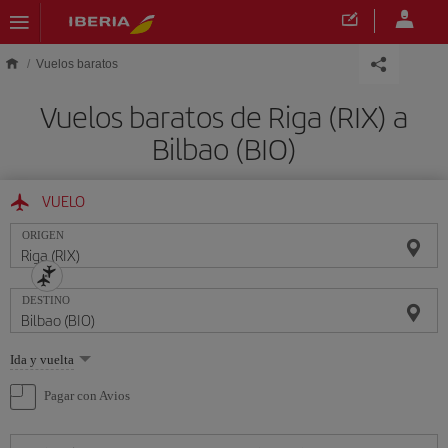
Saltar al contenido principal
Vuelos baratos
Vuelos baratos de Riga (RIX) a
Bilbao (BIO)
VUELO
ORIGEN
DESTINO
Seleccione
Ida y vuelta
una
opción
Pagar con Avios