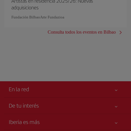
Artistas en residencia 2025/26: Nuevas
adquisiciones
Fundación BilbaoArte Fundazioa
Consulta todos los eventos en Bilbao
En la red
De tu interés
Tu seguridad es lo primero
Iberia es más
Accesibilidad