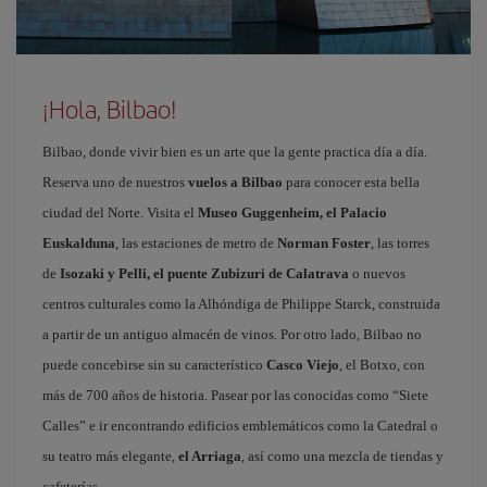
¡Hola, Bilbao!
Bilbao, donde vivir bien es un arte que la gente practica día a día.
Reserva uno de nuestros
vuelos a Bilbao
para conocer esta bella
ciudad del Norte. Visita el
Museo Guggenheim, el Palacio
Euskalduna
, las estaciones de metro de
Norman Foster
, las torres
de
Isozaki y Pelli, el puente Zubizuri de Calatrava
o nuevos
centros culturales como la Alhóndiga de Philippe Starck, construida
a partir de un antiguo almacén de vinos. Por otro lado, Bilbao no
puede concebirse sin su característico
Casco Viejo
, el Botxo, con
más de 700 años de historia. Pasear por las conocidas como “Siete
Calles” e ir encontrando edificios emblemáticos como la Catedral o
su teatro más elegante,
el Arriaga
, así como una mezcla de tiendas y
cafeterías.