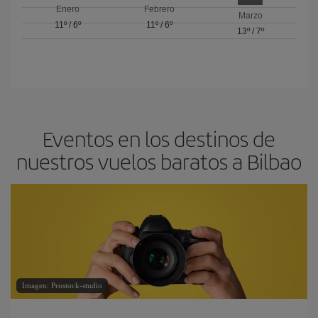
Enero
Febrero
Marzo
11º
/
6º
11º
/
6º
13º
/
7º
Eventos en los destinos de
nuestros vuelos baratos a Bilbao
Imagen: Prostock-studio