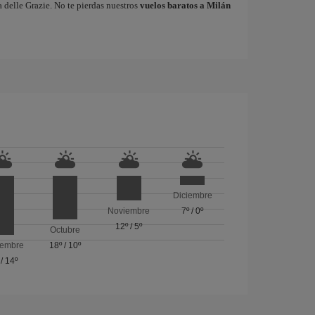
 delle Grazie. No te pierdas nuestros
vuelos baratos a Milán
Diciembre
Noviembre
7º
/
0º
12º
/
5º
Octubre
iembre
18º
/
10º
/
14º