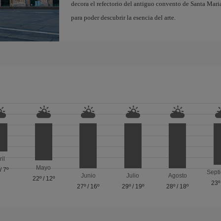
decora el refectorio del antiguo convento de Santa Maria
para poder descubrir la esencia del arte.
ril
Mayo
/
7º
Sept
Junio
Julio
Agosto
22º
/
12º
23º
27º
/
16º
29º
/
19º
28º
/
18º