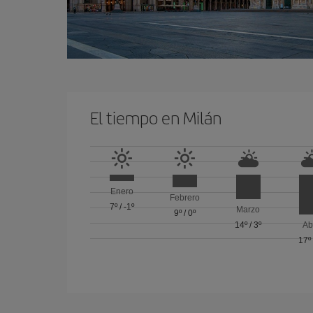
El tiempo en Milán
Enero
Febrero
7º
/
-1º
Marzo
9º
/
0º
14º
/
3º
Ab
17º