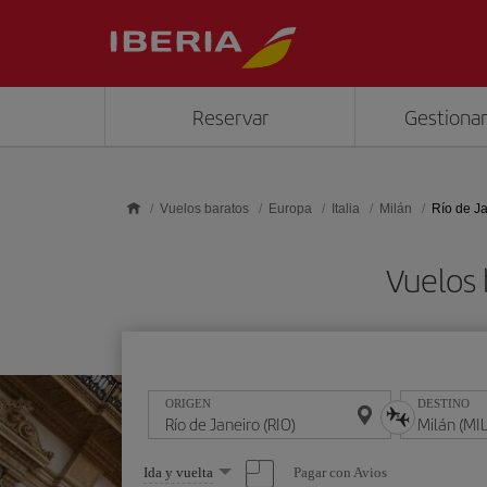
Saltar al contenido principal
Reservar
Gestionar
Vuelos baratos
Europa
Italia
Milán
Río de Ja
Vuelos 
ORIGEN
DESTINO
Seleccione
Pagar con Avios
Ida y vuelta