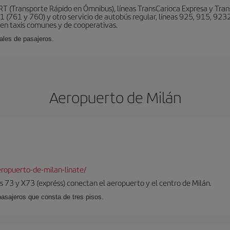
BRT (Transporte Rápido en Ómnibus), líneas TransCarioca Expresa y Tra
 (761 y 760) y otro servicio de autobús regular, líneas 925, 915, 9232
ten taxis comunes y de cooperativas.
ales de pasajeros.
Aeropuerto de Milán
ropuerto-de-milan-linate/
 73 y X73 (expréss) conectan el aeropuerto y el centro de Milán.
pasajeros que consta de tres pisos.