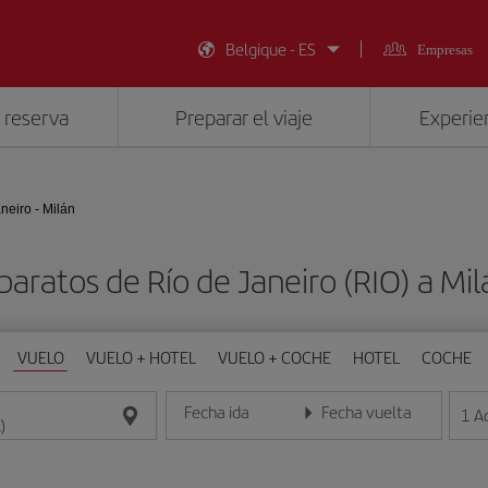
Belgique - ES
Empresas
 reserva
Preparar el viaje
Experien
neiro - Milán
baratos de Río de Janeiro (RIO) a Mil
VUELO
VUELO + HOTEL
VUELO + COCHE
HOTEL
COCHE
Fecha ida
Fecha vuelta
1
A
Introduce la fecha en formato día/mes/año
Introduce la fecha en format