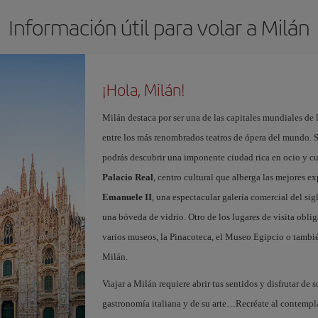
Información útil para volar a Milán
¡Hola, Milán!
Milán destaca por ser una de las capitales mundiales de 
entre los más renombrados teatros de ópera del mundo. S
podrás descubrir una imponente ciudad rica en ocio y c
Palacio Real
, centro cultural que alberga las mejores e
Emanuele II
, una espectacular galería comercial del si
una bóveda de vidrio. Otro de los lugares de visita oblig
varios museos, la Pinacoteca, el Museo Egipcio o tambié
Milán.
Viajar a Milán requiere abrir tus sentidos y disfrutar de s
gastronomía italiana y de su arte…Recréate al contempl