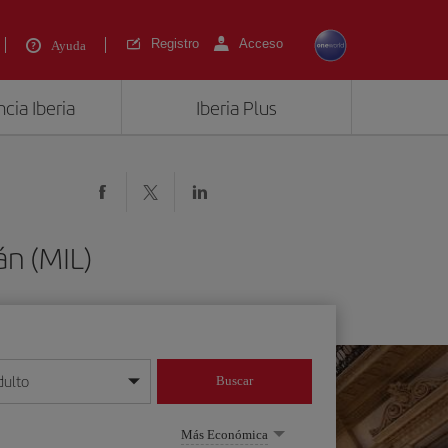
Registro
Acceso
Ayuda
cia Iberia
Iberia Plus
án (MIL)
dulto
Buscar
o día/mes/año
Más Económica