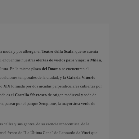
la moda y por albergar el
Teatro della Scala
, que se cuenta
i encuentras nuestras
ofertas de vuelos para viajar a Milán
,
ultura. En la misma
plaza del Duomo
se encuentran el
xposiciones temporales de la ciudad, y la
Galería Vittorio
glo XIX formada por dos arcadas perpendiculares cubiertas por
ada es el
Castello Sforzesco
de origen medieval y sede de
n, pasear por el parque Sempione, la mayor área verde de
us calles y sus gentes, de su esencia renacentista, de la
ar el fresco de “La Última Cena” de Leonardo da Vinci que