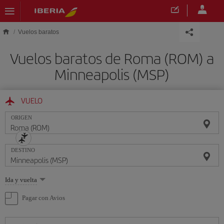
Saltar al contenido principal
Vuelos baratos
Vuelos baratos de Roma (ROM) a
Minneapolis (MSP)
VUELO
ORIGEN
DESTINO
Seleccione
Ida y vuelta
una
opción
Pagar con Avios