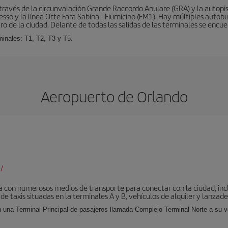
ravés de la circunvalación Grande Raccordo Anulare (GRA) y la autopist
esso y la línea Orte Fara Sabina - Fiumicino (FM1). Hay múltiples autobu
ro de la ciudad. Delante de todas las salidas de las terminales se encue
inales: T1, T2, T3 y T5.
Aeropuerto de Orlando
/
 con numerosos medios de transporte para conectar con la ciudad, incl
 de taxis situadas en la terminales A y B, vehículos de alquiler y lanzad
 una Terminal Principal de pasajeros llamada Complejo Terminal Norte a su ve