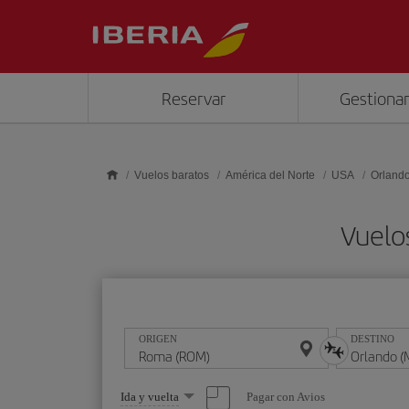
Saltar al contenido principal
Reservar
Gestionar
Vuelos baratos
América del Norte
USA
Orland
Vuelo
ORIGEN
DESTINO
Seleccione
Pagar con Avios
Ida y vuelta