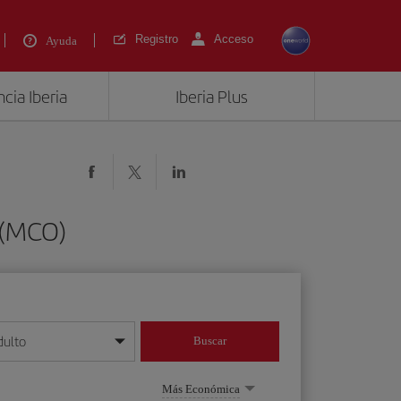
Registro
Acceso
Ayuda
cia Iberia
Iberia Plus
 (MCO)
dulto
Buscar
o día/mes/año
Más Económica