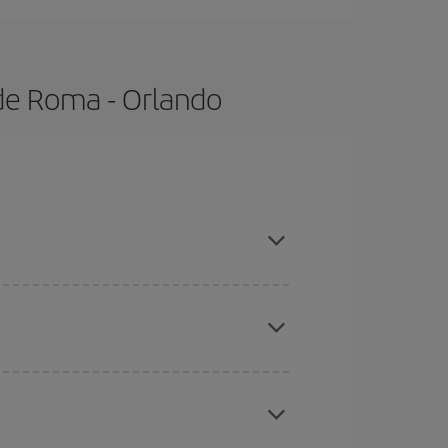
de Roma - Orlando
s con antelación y puedes ser flexible con las
ratos
. Dinos desde dónde vuelas, a dónde
ra días cercanos
, tanto de ida como de vuelta,
gunos
horarios
puede que te hagan ahorrar aún