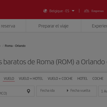
Belgique - ES
Empresas
 reserva
Preparar el viaje
Experien
o
Roma - Orlando
s baratos de Roma (ROM) a Orlando
VUELO
VUELO + HOTEL
VUELO + COCHE
HOTEL
COCHE
Fecha ida
Fecha vuelta
1
A
Introduce la fecha en formato día/mes/año
Introduce la fecha en format