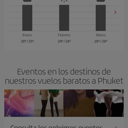
Enero
Febrero
Marzo
28º
/
25º
29º
/
26º
29º
/
26º
Eventos en los destinos de
nuestros vuelos baratos a Phuket
Consulta los próximos eventos