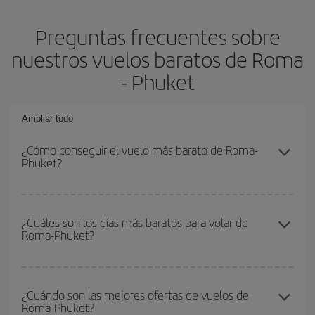
Preguntas frecuentes sobre
nuestros vuelos baratos de Roma
- Phuket
Ampliar todo
¿Cómo conseguir el vuelo más barato de Roma-
Phuket?
Podrás ahorrar en tu billete de avión de Roma-Phuket-dest y
conseguir el vuelo más barato si evitas temporadas altas,
¿Cuáles son los días más baratos para volar de
Roma-Phuket?
compras con antelación y puedes ser flexible con las fechas y
horarios de ida y vuelta.
Para saber qué días te saldrá más económico volar, solo tienes
que empezar una consulta en nuestro
buscador de vuelos
¿Cuándo son las mejores ofertas de vuelos de
Roma-Phuket?
baratos
. Dinos desde dónde vuelas, a dónde quieres ir y en qué