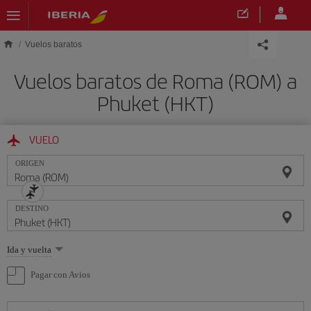
Saltar al contenido principal
Vuelos baratos
Vuelos baratos de Roma (ROM) a
Phuket (HKT)
VUELO
ORIGEN
DESTINO
Seleccione
Ida y vuelta
una
opción
Pagar con Avios