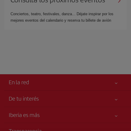
Conciertos, teatro, festivales, danza... Déjate inspirar por los
mejores eventos del calendario y reserva tu billete de avión
En la red
De tu interés
Tu seguridad es lo primero
Iberia es más
Accesibilidad
Noticias y Novedades
Compromiso de servicio
Transparencia