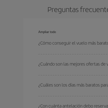
Preguntas frecuente
Ampliar todo
¿Cómo conseguir el vuelo más barat
Podrás ahorrar en tu billete de avión de Salvador
las fechas y horarios de ida y vuelta.
¿Cuándo son las mejores ofertas de 
Puedes conseguir los vuelos más baratos viajan
periodos de vacaciones escolares son temporada
¿Cuáles son los días más baratos par
precios encontrarás.
Para saber qué días te saldrá más económico vol
quieres ir y en qué fechas habías pensado viajar
¿Con cuánta antelación debo reserva