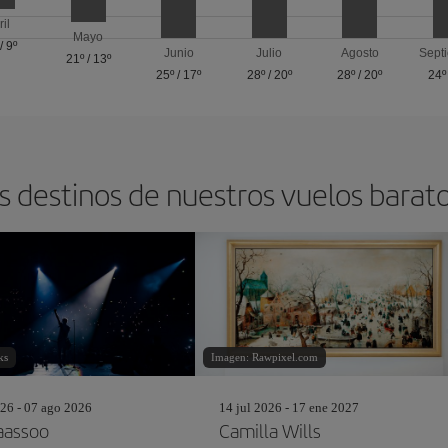
ril
Mayo
/
9º
Junio
Julio
Agosto
Sept
21º
/
13º
25º
/
17º
28º
/
20º
28º
/
20º
24º
s destinos de nuestros vuelos barat
ks
Imagen: Rawpixel.com
26 - 07 ago 2026
14 jul 2026 - 17 ene 2027
aassoo
Camilla Wills