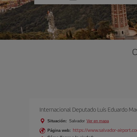
una
opción
O
Internacional Deputado Luís Eduardo Ma
Situación:
Salvador
Ver en mapa
https://www.salvador-airport.co
Página web: