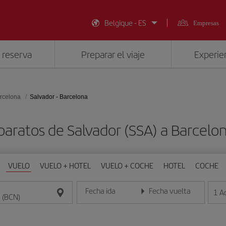
Belgique - ES
Empresas
 reserva
Preparar el viaje
Experien
rcelona
Salvador - Barcelona
baratos de Salvador (SSA) a Barcelo
VUELO
VUELO + HOTEL
VUELO + COCHE
HOTEL
COCHE
Fecha ida
Fecha vuelta
1
A
Introduce la fecha en formato día/mes/año
Introduce la fecha en format