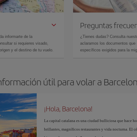
Preguntas frecue
da informarte de la
¿Tienes dudas? Consulta nues
sultar si requieres visado,
aclaramos los documentos que ne
rigen y el destino de tu vuelo.
específicos exigidos para la mi
nformación útil para volar a Barcelo
¡Hola, Barcelona!
La capital catalana es una ciudad bulliciosa que hace h
brillantes, magníficos restaurantes y vida nocturna. El c