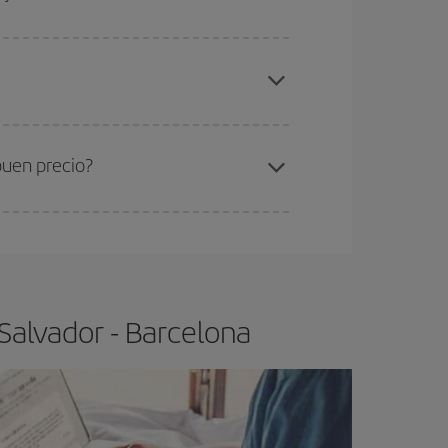
gunos
horarios
puede que te hagan ahorrar aún
elo y de que las tarifas más baratas (turista)
lvador-Barcelona-dest
.
ra el vuelo más barato.
buen precio?
ser flexible.
Lo normal es que
cuanto antes
 poco abiertos, podrás
elegir el precio más
Salvador - Barcelona