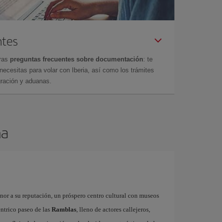
ntes
tras
preguntas frecuentes sobre documentación
: te
cesitas para volar con Iberia, así como los trámites
gración y aduanas.
na
onor a su reputación, un próspero centro cultural con museos
éntrico paseo de las
Ramblas
, lleno de actores callejeros,