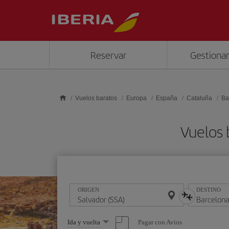
Saltar al contenido principal
Reservar
Gestionar
Vuelos baratos
Europa
España
Cataluña
Ba
Vuelos 
ORIGEN
DESTINO
Seleccione
Pagar con Avios
Ida y vuelta