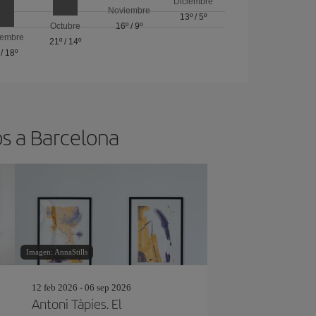
Diciembre
Noviembre
13º
/
5º
Octubre
16º
/
9º
iembre
21º
/
14º
/
18º
os a Barcelona
Imagen: AnnaStills
12 feb 2026 - 06 sep 2026
Antoni Tàpies. El