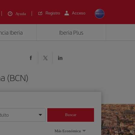
Registro
Acceso
Ayuda
cia Iberia
Iberia Plus
na (BCN)
dulto
Buscar
o día/mes/año
Más Económica