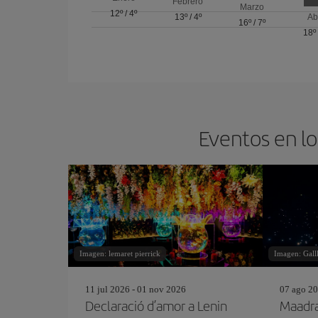
Febrero
Marzo
12º
/
4º
13º
/
4º
Ab
16º
/
7º
18º
Eventos en lo
Imagen: lemaret pierrick
Imagen: Gall
11 jul 2026 - 01 nov 2026
07 ago 20
Declaració d’amor a Lenin
Maadr