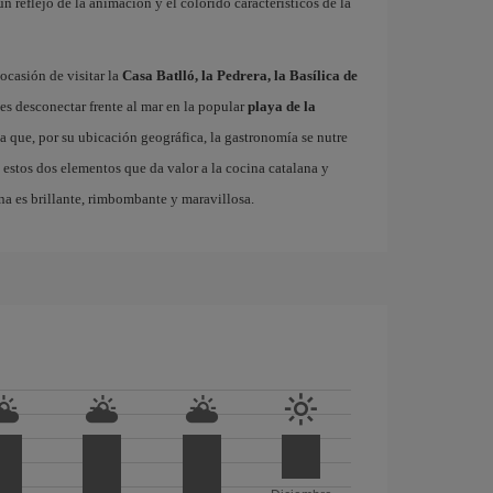
 un reflejo de la animación y el colorido característicos de la
ocasión de visitar la
Casa Batlló, la Pedrera, la Basílica de
es desconectar frente al mar en la popular
playa de la
ta que, por su ubicación geográfica, la gastronomía se nutre
 estos dos elementos que da valor a la cocina catalana y
na es brillante, rimbombante y maravillosa.