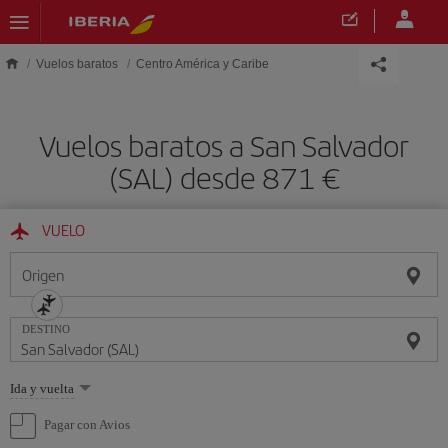
Saltar al contenido principal
Vuelos baratos
Centro América y Caribe
Vuelos baratos a San Salvador
(SAL) desde 871 €
VUELO
Origen
DESTINO
Seleccione
Ida y vuelta
una
opción
Pagar con Avios