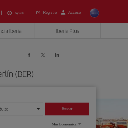
Registro
Acceso
Ayuda
cia Iberia
Iberia Plus
rlín (BER)
dulto
Buscar
o día/mes/año
Más Económica