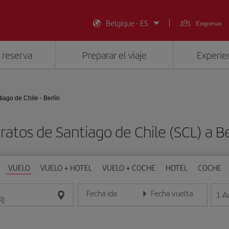
Belgique - ES
Empresas
 reserva
Preparar el viaje
Experien
iago de Chile - Berlín
ratos de Santiago de Chile (SCL) a Be
VUELO
VUELO + HOTEL
VUELO + COCHE
HOTEL
COCHE
Fecha ida
Fecha vuelta
1
A
Introduce la fecha en formato día/mes/año
Introduce la fecha en format