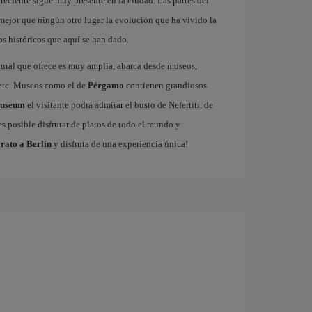
reciente sigue muy presente en la ciudad. Las partes del
ejor que ningún otro lugar la evolución que ha vivido la
s históricos que aquí se han dado.
tural que ofrece es muy amplia, abarca desde museos,
s etc. Museos como el de
Pérgamo
contienen grandiosos
Museum
el visitante podrá admirar el busto de Nefertiti, de
s posible disfrutar de platos de todo el mundo y
rato a Berlín
y disfruta de una experiencia única!