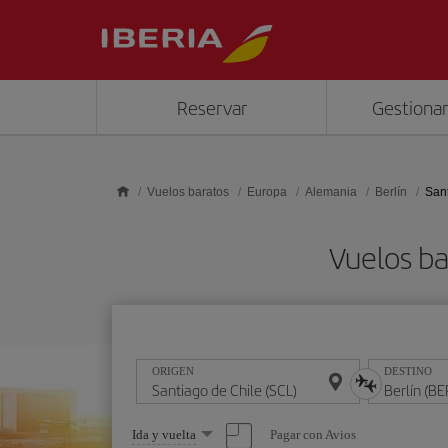
Saltar al contenido principal
Reservar
Gestionar
Vuelos baratos
Europa
Alemania
Berlín
Sant
Vuelos ba
ORIGEN
DESTINO
Seleccione
Pagar con Avios
Ida y vuelta