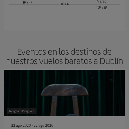
Marzo
9º
/
4º
10º
/
4º
13º
/
6º
Eventos en los destinos de
nuestros vuelos baratos a Dublín
Imagen: aPengGen
22 ago 2026 - 22 ago 2026