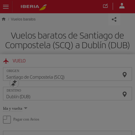
Saltar al contenido principal
Vuelos baratos
Vuelos baratos de Santiago de
Compostela (SCQ) a Dublín (DUB)
VUELO
ORIGEN
DESTINO
Seleccione
Ida y vuelta
una
opción
Pagar con Avios