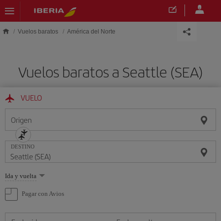
Saltar al contenido principal
Vuelos baratos
América del Norte
Vuelos baratos a Seattle (SEA)
VUELO
Origen
DESTINO
Seleccione
Ida y vuelta
una
opción
Pagar con Avios