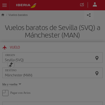
Saltar al contenido principal
Vuelos baratos
Vuelos baratos de Sevilla (SVQ) a
Mánchester (MAN)
VUELO
ORIGEN
DESTINO
Seleccione
Ida y vuelta
una
opción
Pagar con Avios