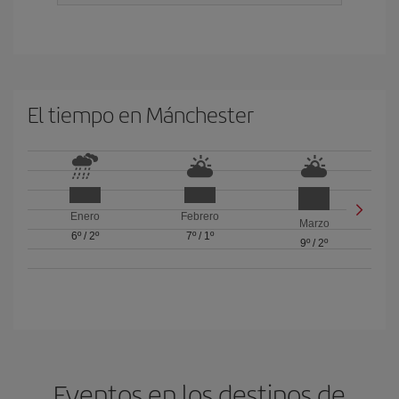
El tiempo en Mánchester
Enero
Febrero
Marzo
6º
/
2º
7º
/
1º
9º
/
2º
Eventos en los destinos de