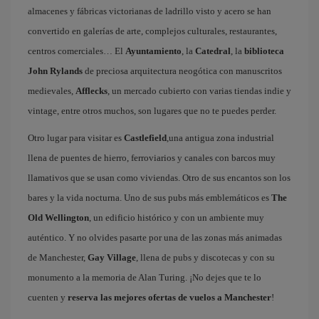
almacenes y fábricas victorianas de ladrillo visto y acero se han
convertido en galerías de arte, complejos culturales, restaurantes,
centros comerciales… El
Ayuntamiento
, la
Catedral
, la
biblioteca
John Rylands
de preciosa arquitectura neogótica con manuscritos
medievales,
Afflecks
, un mercado cubierto con varias tiendas indie y
vintage, entre otros muchos, son lugares que no te puedes perder.
Otro lugar para visitar es
Castlefield
,una antigua zona industrial
llena de puentes de hierro, ferroviarios y canales con barcos muy
llamativos que se usan como viviendas. Otro de sus encantos son los
bares y la vida nocturna. Uno de sus pubs más emblemáticos es
The
Old Wellington
, un edificio histórico y con un ambiente muy
auténtico. Y no olvides pasarte por una de las zonas más animadas
de Manchester,
Gay Village
, llena de pubs y discotecas y con su
monumento a la memoria de Alan Turing. ¡No dejes que te lo
cuenten y
reserva las mejores ofertas de vuelos a Manchester
!