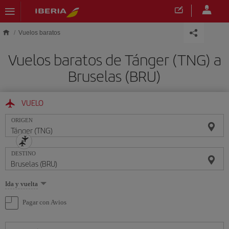
Saltar al contenido principal
Vuelos baratos
Vuelos baratos de Tánger (TNG) a
Bruselas (BRU)
VUELO
ORIGEN
DESTINO
Seleccione
Ida y vuelta
una
opción
Pagar con Avios