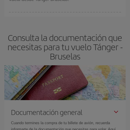
vayan agotando. Por eso, comprar con antelación es
fundamental
para conseguir
vuelos baratos a Tánger-Bruselas-
En Iberia, tenemos distintas tarifas para garantizarte el mejor
dest
.
precio según tus necesidades de viaje. La tarifa básica, te
asegura el vuelo más barato.
Consulta la documentación que
necesitas para tu vuelo Tánger -
Bruselas
Documentación general
Cuando termines la compra de tu billete de avión, recuerda
informarte de la documentación que necesitas para volar. Aquí