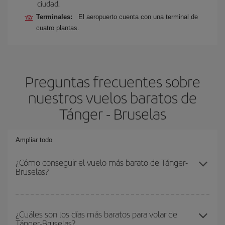
ciudad.
Terminales:
El aeropuerto cuenta con una terminal de
cuatro plantas.
Preguntas frecuentes sobre
nuestros vuelos baratos de
Tánger - Bruselas
Ampliar todo
¿Cómo conseguir el vuelo más barato de Tánger-
Bruselas?
Podrás ahorrar en tu billete de avión de Tánger-Bruselas-dest y
conseguir el vuelo más barato si evitas temporadas altas,
¿Cuáles son los días más baratos para volar de
Tánger-Bruselas?
compras con antelación y puedes ser flexible con las fechas y