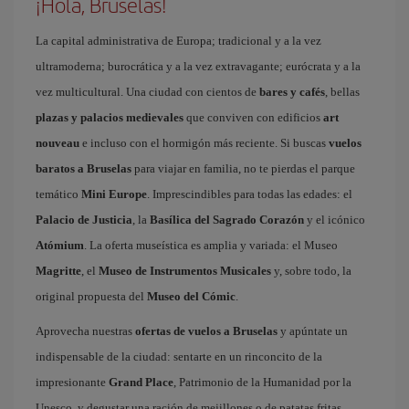
¡Hola, Bruselas!
La capital administrativa de Europa; tradicional y a la vez
ultramoderna; burocrática y a la vez extravagante; eurócrata y a la
vez multicultural. Una ciudad con cientos de
bares y cafés
, bellas
plazas y palacios medievales
que conviven con edificios
art
nouveau
e incluso con el hormigón más reciente. Si buscas
vuelos
baratos a Bruselas
para viajar en familia, no te pierdas el parque
temático
Mini Europe
. Imprescindibles para todas las edades: el
Palacio de Justicia
, la
Basílica del Sagrado Corazón
y el icónico
Atómium
. La oferta museística es amplia y variada: el Museo
Magritte
, el
Museo de Instrumentos Musicales
y, sobre todo, la
original propuesta del
Museo del Cómic
.
Aprovecha nuestras
ofertas de vuelos a Bruselas
y apúntate un
indispensable de la ciudad: sentarte en un rinconcito de la
impresionante
Grand Place
, Patrimonio de la Humanidad por la
Unesco, y degustar una ración de mejillones o de patatas fritas