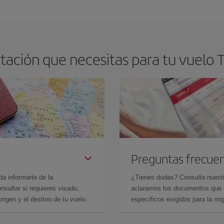
arte el mejor precio según tus necesidades de viaje. La tarifa básica, te asegu
tación que necesitas para tu vuelo 
Preguntas frecue
da informarte de la
¿Tienes dudas? Consulta nues
sultar si requieres visado,
aclaramos los documentos que ne
rigen y el destino de tu vuelo.
específicos exigidos para la mi