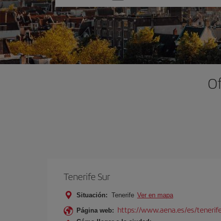
una
opción
Of
Tenerife Sur
Situación:
Tenerife
Ver en mapa
https://www.aena.es/es/tenerife
Página web: