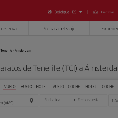
Belgique - ES
Empresas
 reserva
Preparar el viaje
Experien
Tenerife - Ámsterdam
baratos de Tenerife (TCI) a Ámsterd
VUELO
VUELO + HOTEL
VUELO + COCHE
HOTEL
COCHE
Fecha ida
Fecha vuelta
1
A
Introduce la fecha en formato día/mes/año
Introduce la fecha en format