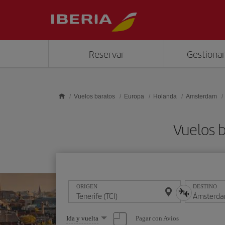
Saltar al contenido principal
Reservar
Gestionar
Vuelos baratos
Europa
Holanda
Amsterdam
Vuelos 
ORIGEN
DESTINO
Seleccione
Pagar con Avios
Ida y vuelta