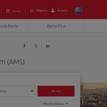
Registro
Acceso
Ayuda
cia Iberia
Iberia Plus
am (AMS)
dulto
Buscar
o día/mes/año
Más Económica