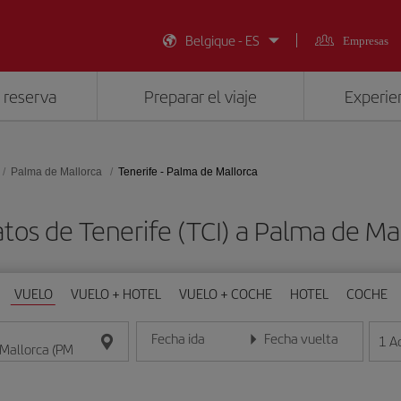
Belgique - ES
Empresas
 reserva
Preparar el viaje
Experien
Palma de Mallorca
Tenerife - Palma de Mallorca
tos de Tenerife (TCI) a Palma de Ma
VUELO
VUELO + HOTEL
VUELO + COCHE
HOTEL
COCHE
Fecha ida
Fecha vuelta
1
A
Introduce la fecha en formato día/mes/año
Introduce la fecha en format