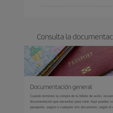
Cualquier día de la semana puedes encontrar vuel
reserves tus billetes de avión más baratos te sal
barato.
Consulta la documentaci
Documentación general
Cuando termines la compra de tu billete de avión, recuer
documentación que necesitas para volar. Aquí puedes con
pasaporte, seguro o cualquier otro documento, según el o