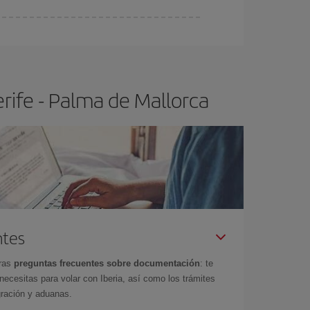
ser flexible.
Lo normal es que
cuanto antes
 poco abiertos, podrás
elegir el precio más
rife - Palma de Mallorca
ntes
tras
preguntas frecuentes sobre documentación
: te
cesitas para volar con Iberia, así como los trámites
gración y aduanas.