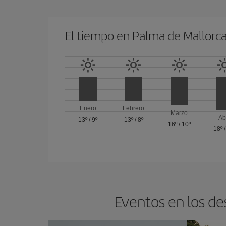
El tiempo en Palma de Mallorc
Enero
Febrero
Marzo
Ab
13º
/
9º
13º
/
8º
16º
/
10º
18º
Eventos en los de