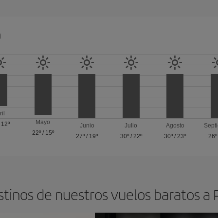
a
ril
Mayo
/
12º
Junio
Julio
Agosto
Sept
22º
/
15º
27º
/
19º
30º
/
22º
30º
/
23º
26º
stinos de nuestros vuelos baratos a