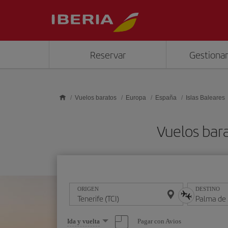
Saltar al contenido principal
Reservar
Gestionar
Vuelos baratos
Europa
España
Islas Baleares
Vuelos bara
ORIGEN
DESTINO
Seleccione
Pagar con Avios
Ida y vuelta