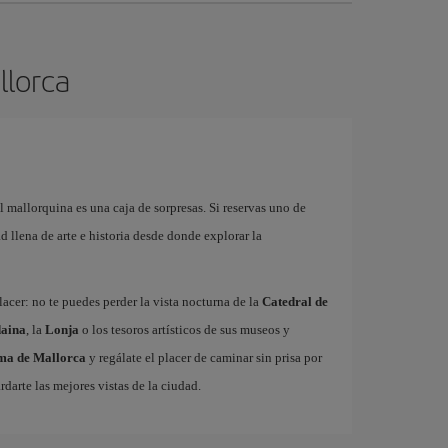
llorca
l mallorquina es una caja de sorpresas. Si reservas uno de
 llena de arte e historia desde donde explorar la
acer: no te puedes perder la vista nocturna de la
Catedral de
aina
, la
Lonja
o los tesoros artísticos de sus museos y
lma de Mallorca
y regálate el placer de caminar sin prisa por
rdarte las mejores vistas de la ciudad.