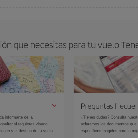
os baratos. Las claves para encontrar los mejores precios son
anticiparte y 
drán. Además, si buscas los vuelos con las fechas y los horarios del viaje un
ón que necesitas para tu vuelo Tene
Preguntas frecue
da informarte de la
¿Tienes dudas? Consulta nues
sultar si requieres visado,
aclaramos los documentos que ne
rigen y el destino de tu vuelo.
específicos exigidos para la mi