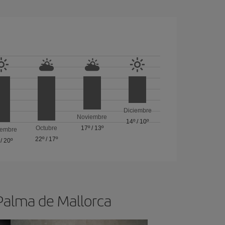
Diciembre
Noviembre
14º
/
10º
Octubre
17º
/
13º
iembre
22º
/
17º
/
20º
 Palma de Mallorca