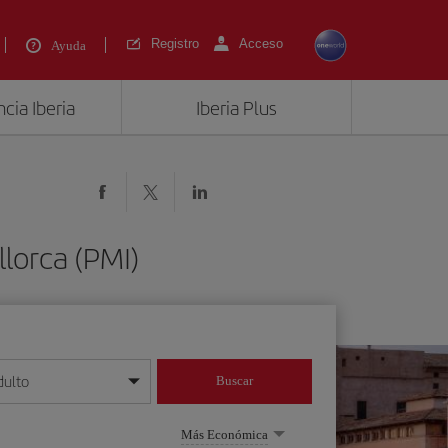
Registro
Acceso
Ayuda
cia Iberia
Iberia Plus
llorca (PMI)
dulto
Buscar
o día/mes/año
Más Económica