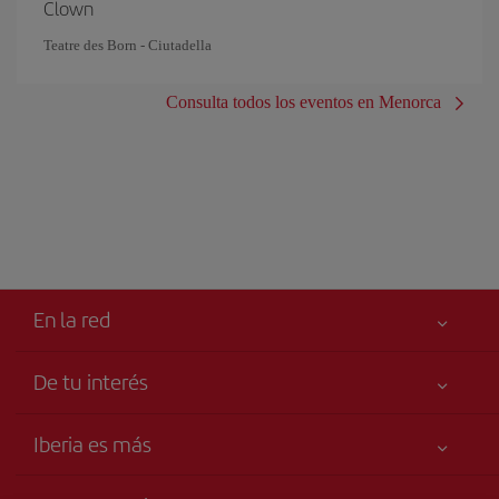
Clown
Teatre des Born - Ciutadella
Consulta todos los eventos en Menorca
En la red
De tu interés
Tu seguridad es lo primero
Iberia es más
Accesibilidad
Noticias y Novedades
Compromiso de servicio