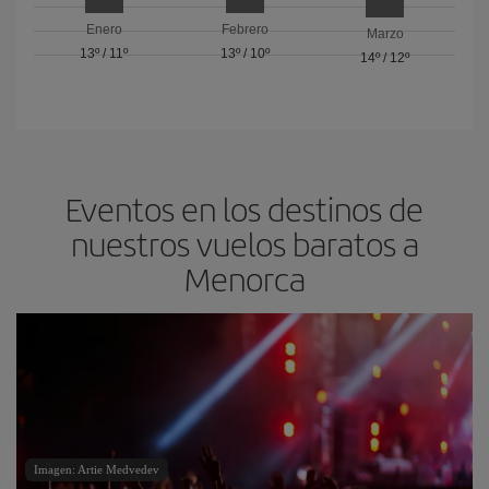
Enero
Febrero
Marzo
13º
/
11º
13º
/
10º
14º
/
12º
Eventos en los destinos de
nuestros vuelos baratos a
Menorca
Imagen: Artie Medvedev