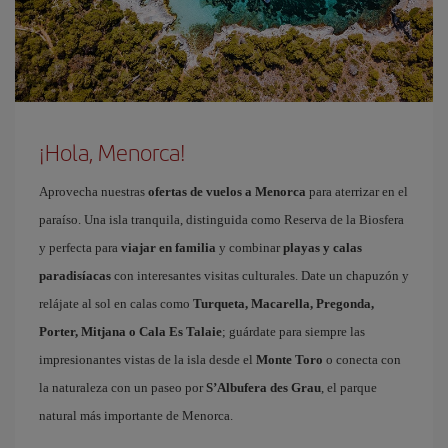
¡Hola, Menorca!
Aprovecha nuestras
ofertas de vuelos a Menorca
para aterrizar en el
paraíso. Una isla tranquila, distinguida como Reserva de la Biosfera
y perfecta para
viajar en familia
y combinar
playas y calas
paradisíacas
con interesantes visitas culturales. Date un chapuzón y
relájate al sol en calas como
Turqueta, Macarella, Pregonda,
Porter, Mitjana o Cala Es Talaie
; guárdate para siempre las
impresionantes vistas de la isla desde el
Monte Toro
o conecta con
la naturaleza con un paseo por
S’Albufera des Grau
, el parque
natural más importante de Menorca.