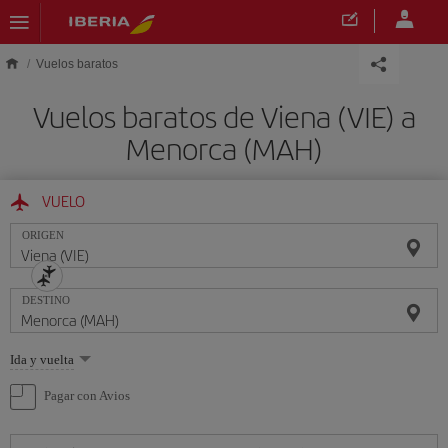
Saltar al contenido principal
Vuelos baratos
Vuelos baratos de Viena (VIE) a
Menorca (MAH)
VUELO
ORIGEN
DESTINO
Seleccione
Ida y vuelta
una
opción
Pagar con Avios