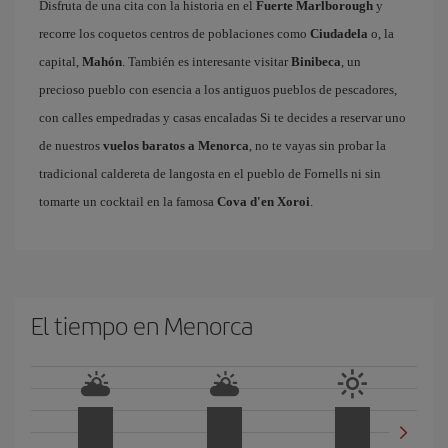
Disfruta de una cita con la historia en el
Fuerte Marlborough
y
recorre los coquetos centros de poblaciones como
Ciudadela
o, la
capital,
Mahón
. También es interesante visitar
Binibeca
, un
precioso pueblo con esencia a los antiguos pueblos de pescadores,
con calles empedradas y casas encaladas Si te decides a reservar uno
de nuestros
vuelos baratos a Menorca
, no te vayas sin probar la
tradicional caldereta de langosta en el pueblo de Fornells ni sin
tomarte un cocktail en la famosa
Cova d'en Xoroi
.
El tiempo en Menorca