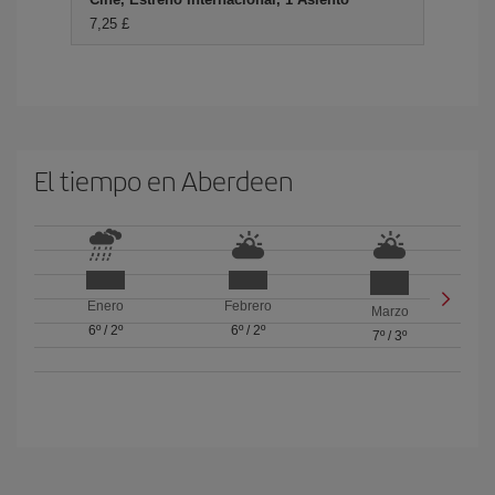
7,25 £
El tiempo en Aberdeen
Enero
Febrero
Marzo
6º
/
2º
6º
/
2º
7º
/
3º