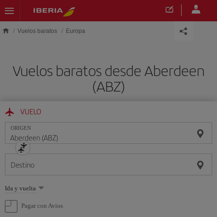
Saltar al contenido principal
Vuelos baratos
Europa
Vuelos baratos desde Aberdeen
(ABZ)
VUELO
ORIGEN
Destino
Seleccione
Ida y vuelta
una
opción
Pagar con Avios