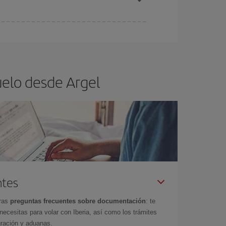
ra el vuelo más barato.
uelo desde Argel
ntes
tras
preguntas frecuentes sobre documentación
: te
cesitas para volar con Iberia, así como los trámites
gración y aduanas.