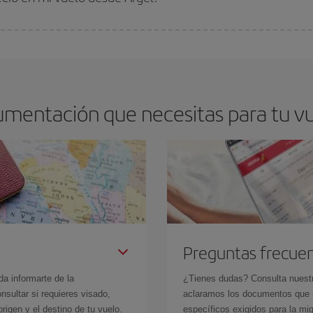
arte el mejor precio según tus necesidades de viaje. La tarifa básica, te asegu
umentación que necesitas para tu v
Preguntas frecue
da informarte de la
¿Tienes dudas? Consulta nues
sultar si requieres visado,
aclaramos los documentos que ne
rigen y el destino de tu vuelo.
específicos exigidos para la mi