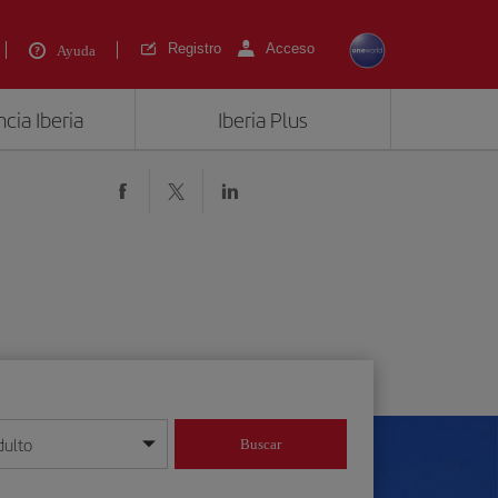
Registro
Acceso
Ayuda
cia Iberia
Iberia Plus
dulto
Buscar
o día/mes/año