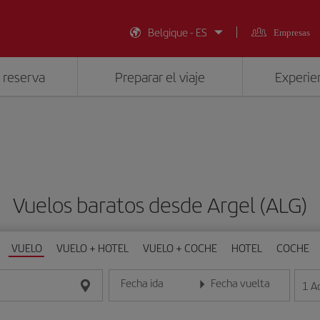
Belgique - ES
Empresas
 reserva
Preparar el viaje
Experien
Vuelos baratos desde Argel (ALG)
VUELO
VUELO + HOTEL
VUELO + COCHE
HOTEL
COCHE
Fecha ida
Fecha vuelta
1
A
Introduce la fecha en formato día/mes/año
Introduce la fecha en format