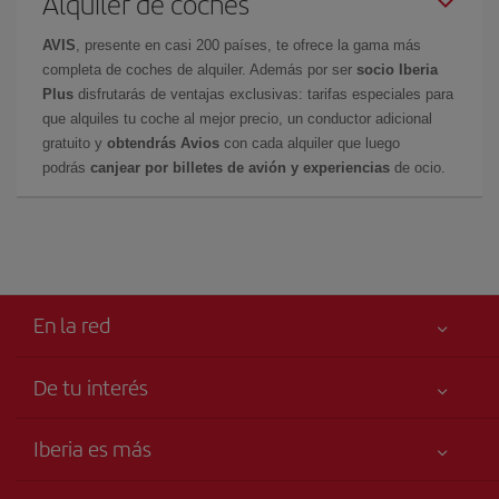
Alquiler de coches
AVIS
, presente en casi 200 países, te ofrece la gama más
completa de coches de alquiler. Además por ser
socio Iberia
Plus
disfrutarás de ventajas exclusivas: tarifas especiales para
que alquiles tu coche al mejor precio, un conductor adicional
gratuito y
obtendrás Avios
con cada alquiler que luego
podrás
canjear por billetes de avión y experiencias
de ocio.
En la red
De tu interés
Tu seguridad es lo primero
Iberia es más
Accesibilidad
Noticias y Novedades
Compromiso de servicio