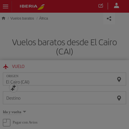
Saltar al contenido principal
Vuelos baratos
África
Vuelos baratos desde El Cairo
(CAI)
VUELO
ORIGEN
Destino
Seleccione
Ida y vuelta
una
opción
Pagar con Avios