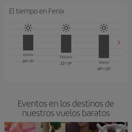
El tiempo en Fenix
Enero
Febrero
20º
/
5º
Marzo
21º
/
6º
26º
/
10º
Eventos en los destinos de
nuestros vuelos baratos