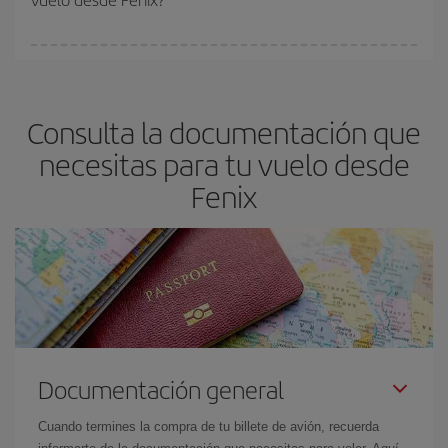
vayan agotando. Por eso, comprar con antelación es
fundamental
para conseguir
vuelos baratos a Fenix.
En Iberia, tenemos distintas tarifas para garantizarte el mejor
precio según tus necesidades de viaje. La tarifa básica, te
asegura el vuelo más barato.
Consulta la documentación que
necesitas para tu vuelo desde
Fenix
Documentación general
Cuando termines la compra de tu billete de avión, recuerda