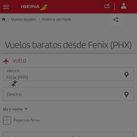
Saltar al contenido principal
Vuelos baratos
América del Norte
Vuelos baratos desde Fenix (PHX)
VUELO
ORIGEN
Destino
Seleccione
Ida y vuelta
una
opción
Pagar con Avios