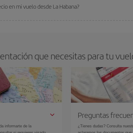
 comprar con antelación es
fundamental
para conseguir
vuelos baratos a L
recio en mi vuelo desde La Habana?
arte el mejor precio según tus necesidades de viaje. La tarifa básica, te asegu
entación que necesitas para tu vue
Preguntas frecue
da informarte de la
¿Tienes dudas? Consulta nues
sultar si requieres visado,
aclaramos los documentos que ne