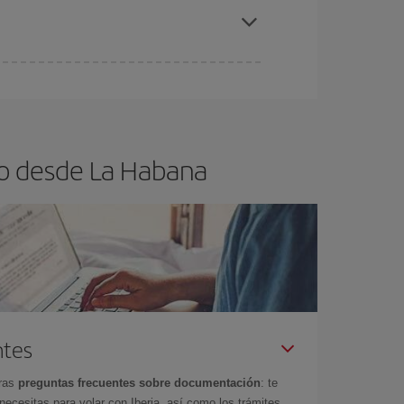
a Habana.
ra el vuelo más barato.
lo desde La Habana
ntes
tras
preguntas frecuentes sobre documentación
: te
cesitas para volar con Iberia, así como los trámites