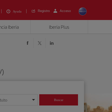
Registro
Acceso
Ayuda
cia Iberia
Iberia Plus
V)
dulto
Buscar
o día/mes/año