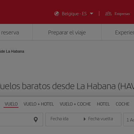
Belgique - ES
Empresas
 reserva
Preparar el viaje
Experien
sde La Habana
uelos baratos desde La Habana (HA
VUELO
VUELO + HOTEL
VUELO + COCHE
HOTEL
COCHE
Fecha ida
Fecha vuelta
1
A
Introduce la fecha en formato día/mes/año
Introduce la fecha en format