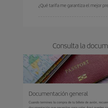
estén disponibles o se vayan agotando. Por eso,
¿Qué tarifa me garantiza el mejor p
En Iberia, tenemos distintas tarifas para garantiz
Consulta la docum
Documentación general
Cuando termines la compra de tu billete de avión, recuer
documentación que necesitas para volar. Aquí puedes con