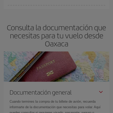
fundamental
para conseguir
vuelos baratos a Oaxaca.
En Iberia, tenemos distintas tarifas para garantizarte el mejor
precio según tus necesidades de viaje. La tarifa básica, te
asegura el vuelo más barato.
Consulta la documentación que
necesitas para tu vuelo desde
Oaxaca
Documentación general
Cuando termines la compra de tu billete de avión, recuerda
informarte de la documentación que necesitas para volar. Aquí
puedes consultar si requieres visado, pasaporte, seguro o