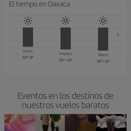
El tiempo en Oaxaca
Enero
Febrero
Marzo
22º
/
9º
25º
/
10º
26º
/
11º
Eventos en los destinos de
nuestros vuelos baratos