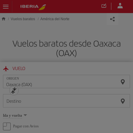
Saltar al contenido principal
Vuelos baratos
América del Norte
Vuelos baratos desde Oaxaca
(OAX)
VUELO
ORIGEN
Destino
Seleccione
Ida y vuelta
una
opción
Pagar con Avios