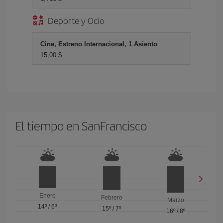
Deporte y Ocio
Cine, Estreno Internacional, 1 Asiento
15,00 $
El tiempo en SanFrancisco
Enero
Febrero
Marzo
14º
/
6º
15º
/
7º
16º
/
8º