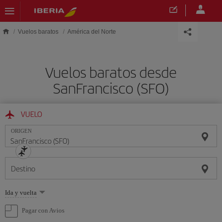
Saltar al contenido principal
Vuelos baratos
América del Norte
Vuelos baratos desde
SanFrancisco (SFO)
VUELO
ORIGEN
Destino
Seleccione
Ida y vuelta
una
opción
Pagar con Avios