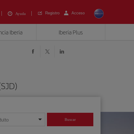
Registro
Acceso
Ayuda
cia Iberia
Iberia Plus
(SJD)
dulto
Buscar
o día/mes/año