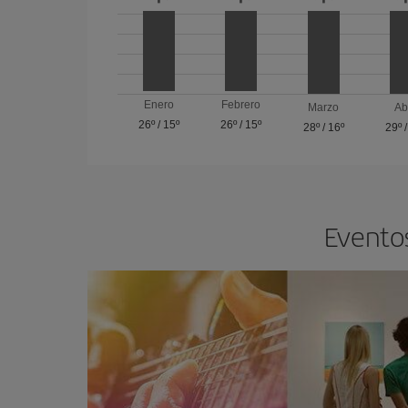
Enero
Febrero
Marzo
Ab
26º
/
15º
26º
/
15º
28º
/
16º
29º
Eventos