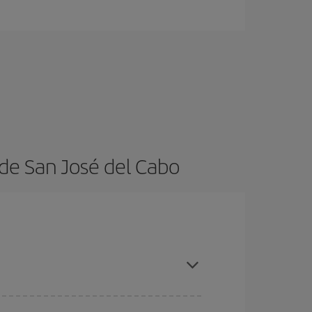
de San José del Cabo
ratos
. Dinos desde dónde vuelas, a dónde