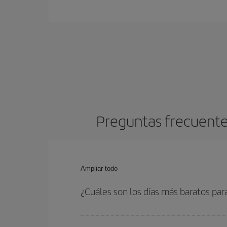
Preguntas frecuente
Ampliar todo
¿Cuáles son los días más baratos par
Para saber qué días te saldrá más económico vol