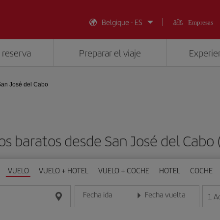
Belgique - ES
Empresas
 reserva
Preparar el viaje
Experien
an José del Cabo
os baratos desde San José del Cabo 
VUELO
VUELO + HOTEL
VUELO + COCHE
HOTEL
COCHE
Fecha ida
Fecha vuelta
1
A
Introduce la fecha en formato día/mes/año
Introduce la fecha en format