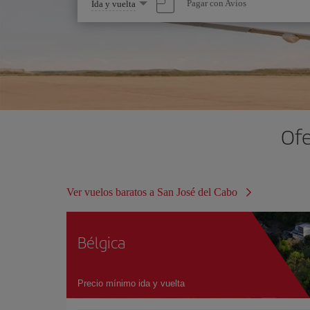
Seleccione
Pagar con Avios
Ida y vuelta
una
opción
Ofe
Ver vuelos baratos a San José del Cabo
Bélgica
Precio mínimo ida y vuelta