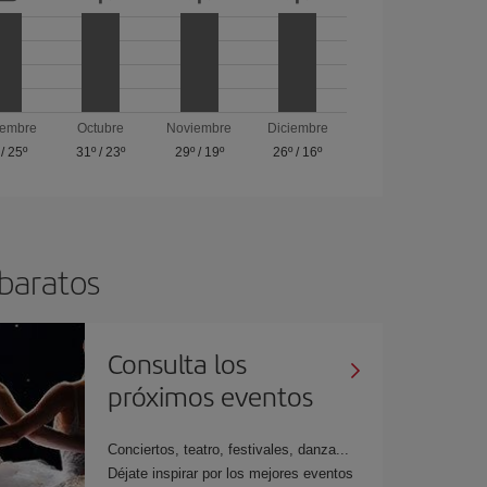
iembre
Octubre
Noviembre
Diciembre
/
25º
31º
/
23º
29º
/
19º
26º
/
16º
 baratos
Consulta los
próximos eventos
Conciertos, teatro, festivales, danza...
Déjate inspirar por los mejores eventos