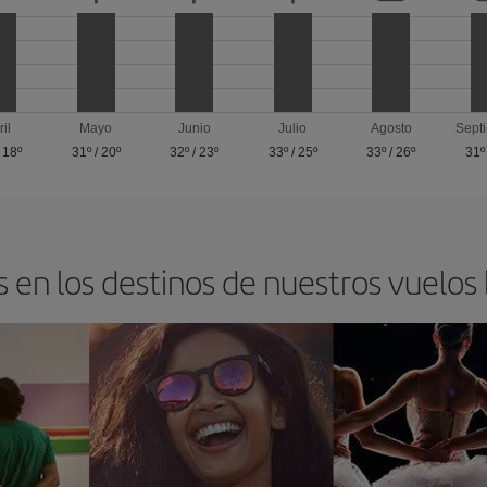
ril
Mayo
Junio
Julio
Agosto
Sept
/
18º
31º
/
20º
32º
/
23º
33º
/
25º
33º
/
26º
31º
 en los destinos de nuestros vuelos