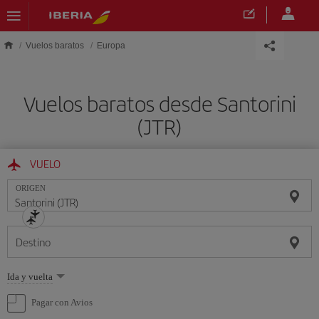
Saltar al contenido principal
Vuelos baratos
Europa
Vuelos baratos desde Santorini
(JTR)
VUELO
ORIGEN
Destino
Seleccione
Ida y vuelta
una
opción
Pagar con Avios