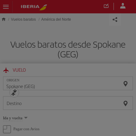
Saltar al contenido principal
Vuelos baratos
América del Norte
Vuelos baratos desde Spokane
(GEG)
VUELO
ORIGEN
Destino
Seleccione
Ida y vuelta
una
opción
Pagar con Avios