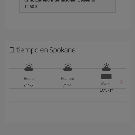
Cine, Estreno Internacional, 1 Asiento
12,50 $
El tiempo en Spokane
Enero
Febrero
Marzo
2º
/
-5º
5º
/
-4º
10º
/
-1º