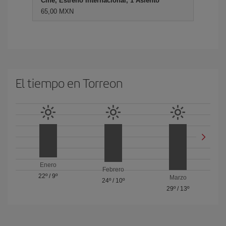
Cine, Estreno Internacional, 1 Asiento
65,00 MXN
El tiempo en Torreon
Enero
Febrero
22º
/
9º
Marzo
24º
/
10º
29º
/
13º