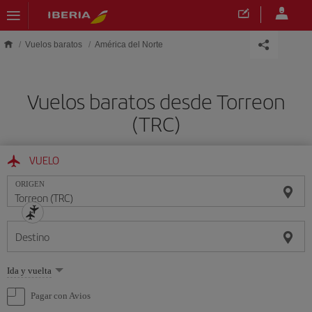
Saltar al contenido principal
Vuelos baratos
América del Norte
Vuelos baratos desde Torreon
(TRC)
VUELO
ORIGEN
Destino
Seleccione
Ida y vuelta
una
opción
Pagar con Avios