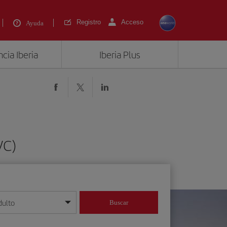
Registro
Acceso
Ayuda
cia Iberia
Iberia Plus
VC)
dulto
Buscar
o día/mes/año