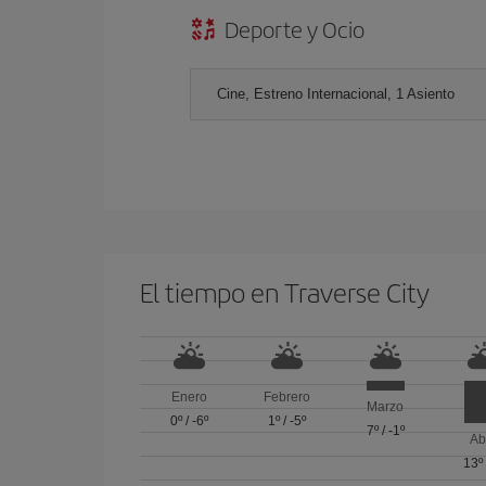
Deporte y Ocio
Cine, Estreno Internacional, 1 Asiento
El tiempo en Traverse City
Enero
Febrero
Marzo
0º
/
-6º
1º
/
-5º
7º
/
-1º
Ab
13º