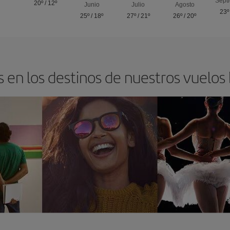
Sept
20º
/
12º
Junio
Julio
Agosto
23º
25º
/
18º
27º
/
21º
26º
/
20º
 en los destinos de nuestros vuelos