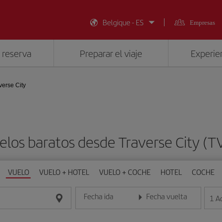
Belgique - ES
Empresas
 reserva
Preparar el viaje
Experien
verse City
elos baratos desde Traverse City (T
VUELO
VUELO + HOTEL
VUELO + COCHE
HOTEL
COCHE
Fecha ida
Fecha vuelta
1
A
Introduce la fecha en formato día/mes/año
Introduce la fecha en format