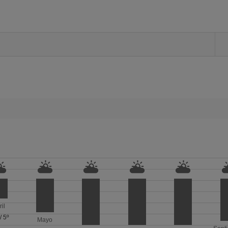
ril
/
5º
Mayo