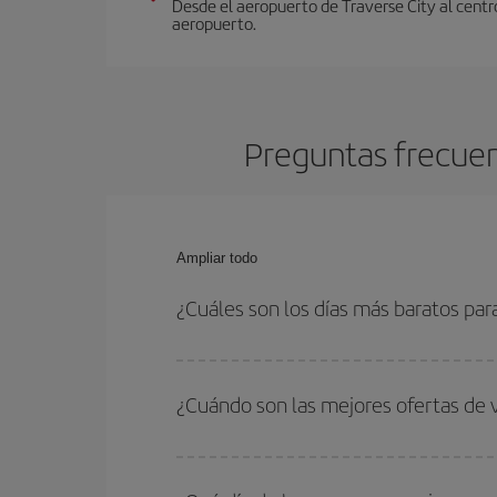
Desde el aeropuerto de Traverse City al centro
aeropuerto.
Preguntas frecuen
Ampliar todo
¿Cuáles son los días más baratos par
Para saber qué días te saldrá más económico vol
quieres ir y en qué fechas habías pensado viajar
¿Cuándo son las mejores ofertas de 
para que puedas encontrar la mejor oferta. Ademá
más en el precio de tu billete.
Puedes conseguir los vuelos más baratos viajan
periodos de vacaciones escolares son temporada