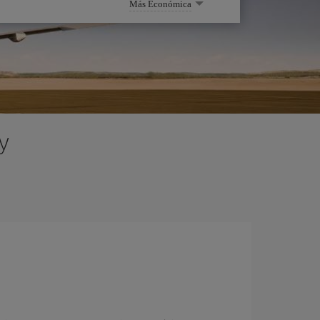
Más Económica
y