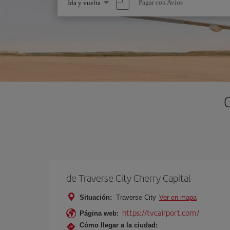
Seleccione
Pagar con Avios
Ida y vuelta
una
opción
de Traverse City Cherry Capital
Situación:
Traverse City
Ver en mapa
https://tvcairport.com/
Página web:
Cómo llegar a la ciudad: