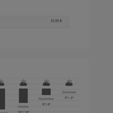
15,00 $
Diciembre
3º
/
-2º
Noviembre
9º
/
4º
Octubre
16º
/
10º