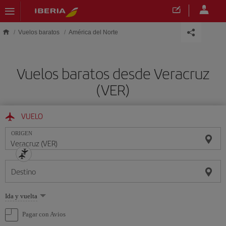
Saltar al contenido principal
Vuelos baratos
América del Norte
Vuelos baratos desde Veracruz
(VER)
VUELO
ORIGEN
Destino
Seleccione
Ida y vuelta
una
opción
Pagar con Avios