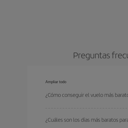
Preguntas frec
Ampliar todo
¿Cómo conseguir el vuelo más barat
Podrás ahorrar en tu billete de avión y conseguir
vuelta. Además, si no tienes decidido un destino c
¿Cuáles son los días más baratos par