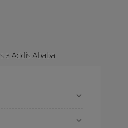
s a Addis Ababa
es ser flexible con las fechas y horarios de ida y
cuentras el vuelo más barato.