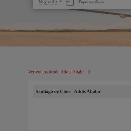
Seleccione
Pagar con Avios
Ida y vuelta
una
opción
Ver vuelos desde Addis Ababa
Santiago de Chile
-
Addis Ababa