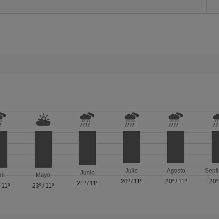
Julio
Agosto
Sept
Junio
ril
Mayo
20º
/
11º
20º
/
11º
20º
21º
/
11º
/
11º
23º
/
11º