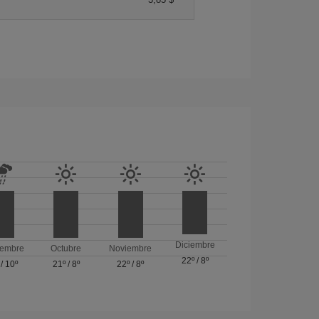
Diciembre
iembre
Octubre
Noviembre
22º
/
8º
/
10º
21º
/
8º
22º
/
8º