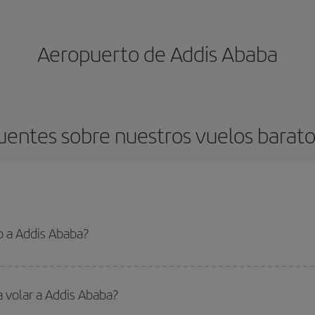
Aeropuerto de Addis Ababa
uentes sobre nuestros vuelos barato
o a Addis Ababa?
 el vuelo más barato si evitas temporadas altas, compras con antelación y pued
oncreto para tu viaje, mira nuestras ofertas y déjate inspirar: seguro que en
a volar a Addis Ababa?