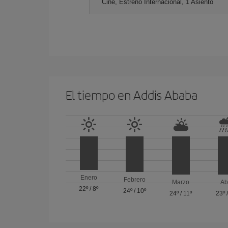
Cine, Estreno Internacional, 1 Asiento
El tiempo en Addis Ababa
Enero
Febrero
Marzo
Ab
22º
/
8º
24º
/
10º
24º
/
11º
23º