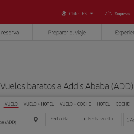
Chile - ES
Empresas
 reserva
Preparar el viaje
Experien
Vuelos baratos a Addis Ababa (ADD)
VUELO
VUELO + HOTEL
VUELO + COCHE
HOTEL
COCHE
Fecha ida
Fecha vuelta
1
A
Introduce la fecha en formato día/mes/año
Introduce la fecha en format