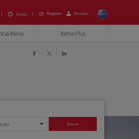
Registro
Acceso
Ayuda
cia Iberia
Iberia Plus
dulto
Buscar
o día/mes/año