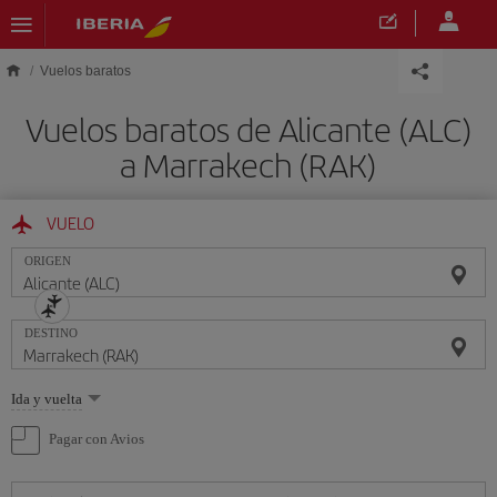
Saltar al contenido principal
Vuelos baratos
Vuelos baratos de Alicante (ALC)
a Marrakech (RAK)
VUELO
ORIGEN
DESTINO
Seleccione
Ida y vuelta
una
opción
Pagar con Avios