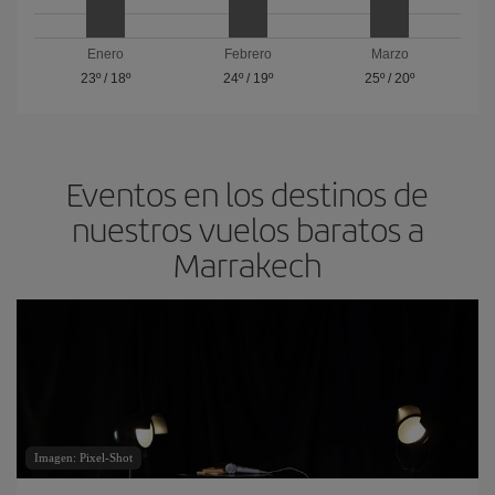
Enero
Febrero
Marzo
23º
/
18º
24º
/
19º
25º
/
20º
Eventos en los destinos de
nuestros vuelos baratos a
Marrakech
Imagen: Pixel-Shot