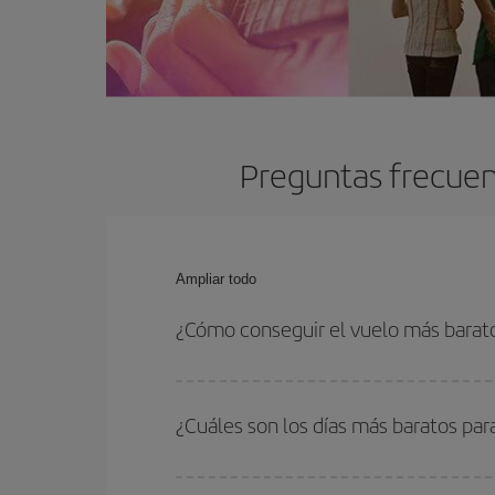
Preguntas frecuen
Ampliar todo
¿Cómo conseguir el vuelo más barat
Podrás ahorrar en tu billete de avión y conseguir
vuelta. Además, si no tienes decidido un destino c
¿Cuáles son los días más baratos par
Para saber qué días te saldrá más económico vol