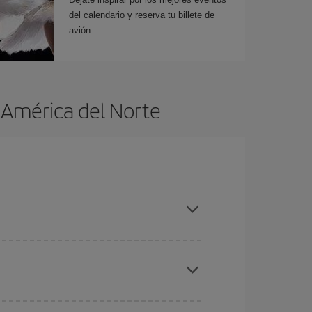
del calendario y reserva tu billete de
avión
 América del Norte
es ser flexible con las fechas y horarios de ida y
cuentras el vuelo más barato.
ratos
. Dinos desde dónde vuelas, a dónde