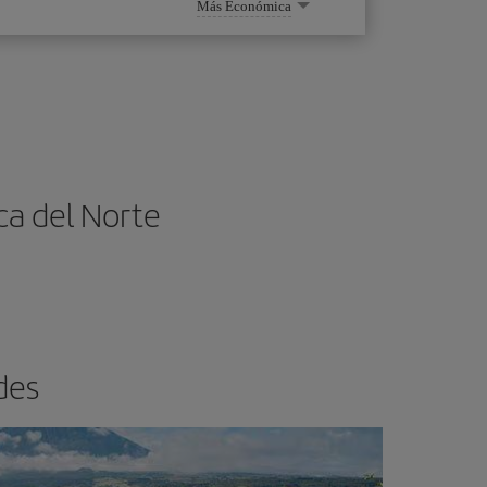
Más Económica
ca del Norte
des