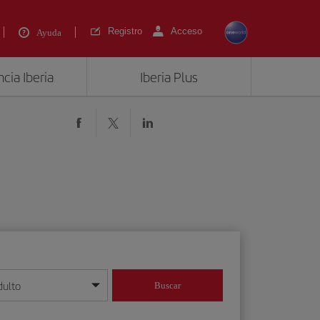
Registro
Acceso
Ayuda
cia Iberia
Iberia Plus
dulto
Buscar
o día/mes/año