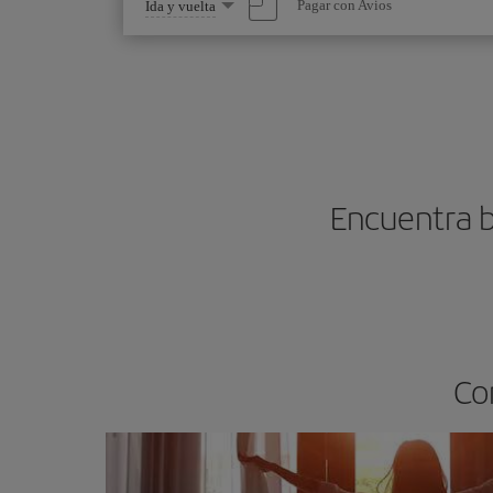
Seleccione
Pagar con Avios
Ida y vuelta
una
opción
Encuentra b
Co