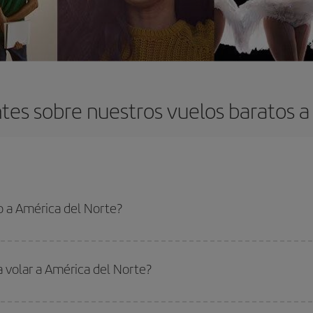
tes sobre nuestros vuelos baratos a
o a América del Norte?
 el vuelo más barato si evitas temporadas altas, compras con antelación y pued
oncreto para tu viaje, mira nuestras ofertas y déjate inspirar: seguro que en
a volar a América del Norte?
ar, solo tienes que empezar una consulta en nuestro
buscador de vuelos ba