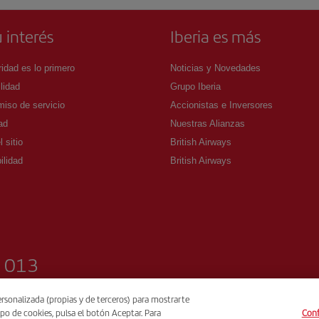
 interés
Iberia es más
idad es lo primero
Noticias y Novedades
lidad
Grupo Iberia
iso de servicio
Accionistas e Inversores
ad
Nuestras Alianzas
 sitio
British Airways
ilidad
British Airways
1 013
rsonalizada (propias y de terceros) para mostrarte
po de cookies, pulsa el botón Aceptar. Para
Conf