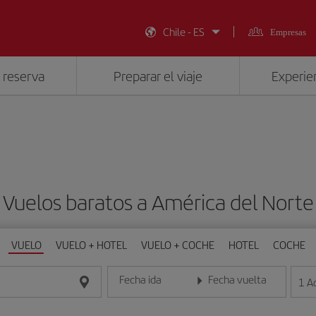
Chile - ES
Empresas
 reserva
Preparar el viaje
Experien
Vuelos baratos a América del Norte
VUELO
VUELO + HOTEL
VUELO + COCHE
HOTEL
COCHE
Fecha ida
Fecha vuelta
1
A
Introduce la fecha en formato día/mes/año
Introduce la fecha en format