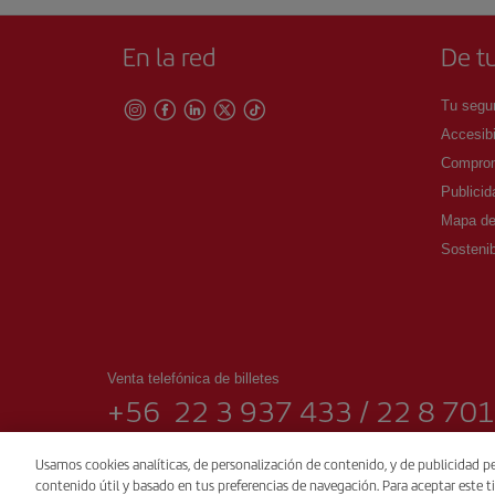
En la red
De tu
Tu segur
Accesibi
Comprom
Publicid
Mapa del
Sostenib
Venta telefónica de billetes
+56 22 3 937 433 / 22 8 70
De Lunes a Domingo 00:00 - 24:00h (español e inglés).
Usamos cookies analíticas, de personalización de contenido, y de publicidad pe
contenido útil y basado en tus preferencias de navegación. Para aceptar este ti