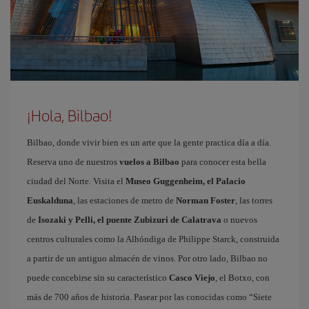
¡Hola, Bilbao!
Bilbao, donde vivir bien es un arte que la gente practica día a día.
Reserva uno de nuestros
vuelos a Bilbao
para conocer esta bella
ciudad del Norte. Visita el
Museo Guggenheim, el Palacio
Euskalduna
, las estaciones de metro de
Norman Foster
, las torres
de
Isozaki y Pelli, el puente Zubizuri de Calatrava
o nuevos
centros culturales como la Alhóndiga de Philippe Starck, construida
a partir de un antiguo almacén de vinos. Por otro lado, Bilbao no
puede concebirse sin su característico
Casco Viejo
, el Botxo, con
más de 700 años de historia. Pasear por las conocidas como “Siete