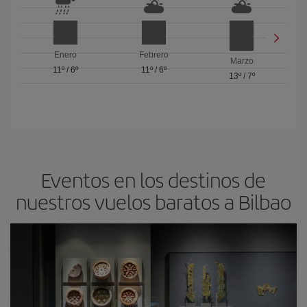
Enero
Febrero
Marzo
11º
/
6º
11º
/
6º
13º
/
7º
Eventos en los destinos de
nuestros vuelos baratos a Bilbao