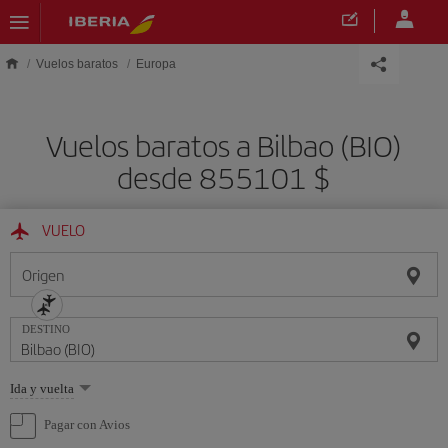
Saltar al contenido principal
Vuelos baratos
Europa
Vuelos baratos a Bilbao (BIO)
desde 855101 $
VUELO
Origen
DESTINO
Seleccione
Ida y vuelta
una
opción
Pagar con Avios