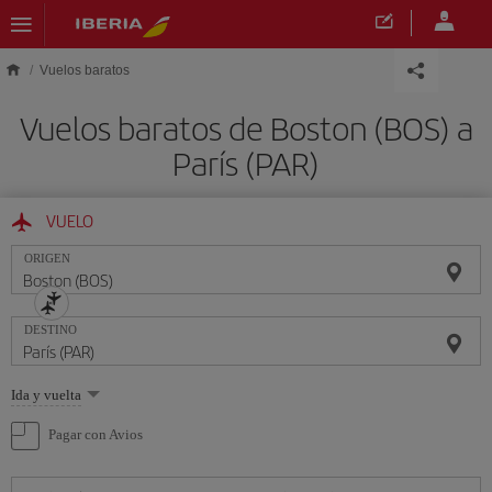
Saltar al contenido principal
Vuelos baratos
Vuelos baratos de Boston (BOS) a
París (PAR)
VUELO
ORIGEN
DESTINO
Seleccione
Ida y vuelta
una
opción
Pagar con Avios