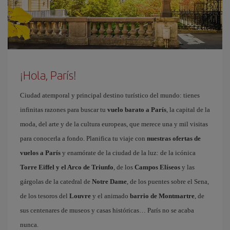
¡Hola, París!
Ciudad atemporal y principal destino turístico del mundo: tienes
infinitas razones para buscar tu
vuelo barato a París
, la capital de la
moda, del arte y de la cultura europeas, que merece una y mil visitas
para conocerla a fondo. Planifica tu viaje con
nuestras ofertas de
vuelos a París
y enamórate de la ciudad de la luz: de la icónica
Torre Eiffel y el Arco de Triunfo
, de los
Campos Elíseos
y las
gárgolas de la catedral de
Notre Dame
, de los puentes sobre el Sena,
de los tesoros del
Louvre
y el animado
barrio de Montmartre
, de
sus centenares de museos y casas históricas… París no se acaba
nunca.