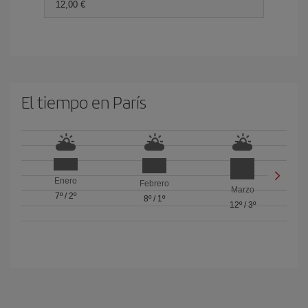
12,00 €
El tiempo en París
Enero
Febrero
Marzo
7º
/
2º
8º
/
1º
12º
/
3º