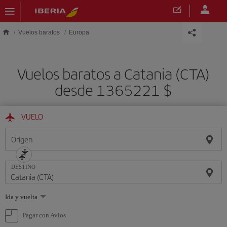
Saltar al contenido principal
Vuelos baratos
Europa
Vuelos baratos a Catania (CTA)
desde 1365221 $
VUELO
Origen
DESTINO
Seleccione
Ida y vuelta
una
opción
Pagar con Avios