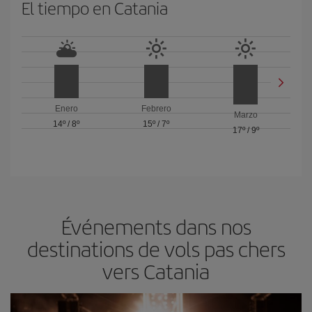
El tiempo en Catania
Enero
Febrero
Marzo
14º
/
8º
15º
/
7º
17º
/
9º
Événements dans nos
destinations de vols pas chers
vers Catania