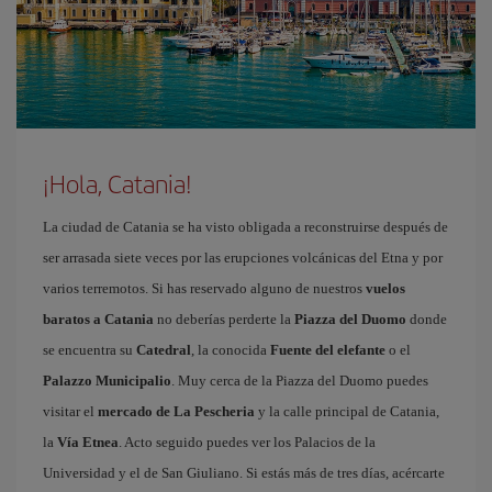
¡Hola, Catania!
La ciudad de Catania se ha visto obligada a reconstruirse después de
ser arrasada siete veces por las erupciones volcánicas del Etna y por
varios terremotos. Si has reservado alguno de nuestros
vuelos
baratos a Catania
no deberías perderte la
Piazza del Duomo
donde
se encuentra su
Catedral
, la conocida
Fuente del elefante
o el
Palazzo Municipalio
. Muy cerca de la Piazza del Duomo puedes
visitar el
mercado de La Pescheria
y la calle principal de Catania,
la
Vía Etnea
. Acto seguido puedes ver los Palacios de la
Universidad y el de San Giuliano. Si estás más de tres días, acércarte