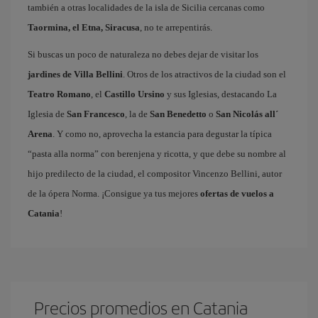
también a otras localidades de la isla de Sicilia cercanas como
Taormina, el Etna, Siracusa
, no te arrepentirás.
Si buscas un poco de naturaleza no debes dejar de visitar los
jardines de Villa Bellini
. Otros de los atractivos de la ciudad son el
Teatro Romano
, el
Castillo Ursino
y sus Iglesias, destacando La
Iglesia de
San Francesco
, la de
San Benedetto
o
San Nicolás all´
Arena
. Y como no, aprovecha la estancia para degustar la típica
“pasta alla norma” con berenjena y ricotta, y que debe su nombre al
hijo predilecto de la ciudad, el compositor Vincenzo Bellini, autor
de la ópera Norma. ¡Consigue ya tus mejores
ofertas de vuelos a
Catania
!
Precios promedios en Catania