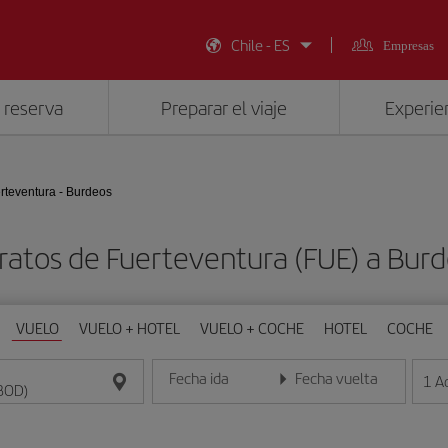
Chile - ES
Empresas
 reserva
Preparar el viaje
Experien
rteventura - Burdeos
ratos de Fuerteventura (FUE) a Bur
VUELO
VUELO + HOTEL
VUELO + COCHE
HOTEL
COCHE
Fecha ida
Fecha vuelta
1
A
Introduce la fecha en formato día/mes/año
Introduce la fecha en format