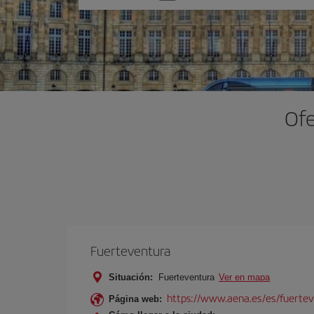
una
opción
Ofe
Fuerteventura
Situación:
Fuerteventura
Ver en mapa
https://www.aena.es/es/fuertev
Página web: