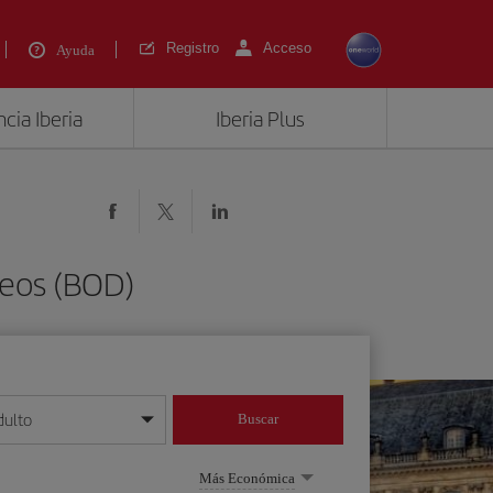
Registro
Acceso
Ayuda
cia Iberia
Iberia Plus
deos (BOD)
dulto
Buscar
o día/mes/año
Más Económica