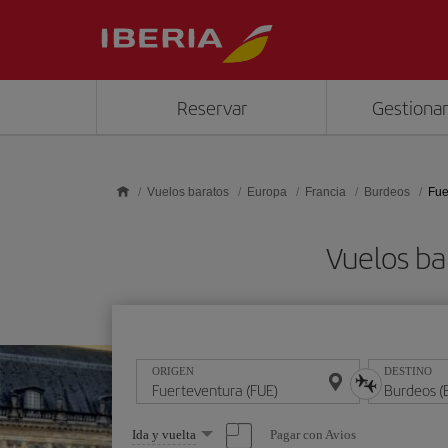
Saltar al contenido principal
Reservar
Gestionar
Vuelos baratos
Europa
Francia
Burdeos
Fue
Vuelos ba
ORIGEN
DESTINO
Seleccione
Pagar con Avios
Ida y vuelta