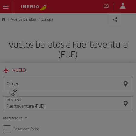
Saltar al contenido principal
Vuelos baratos
Europa
Vuelos baratos a Fuerteventura
(FUE)
VUELO
Origen
DESTINO
Seleccione
Ida y vuelta
una
opción
Pagar con Avios