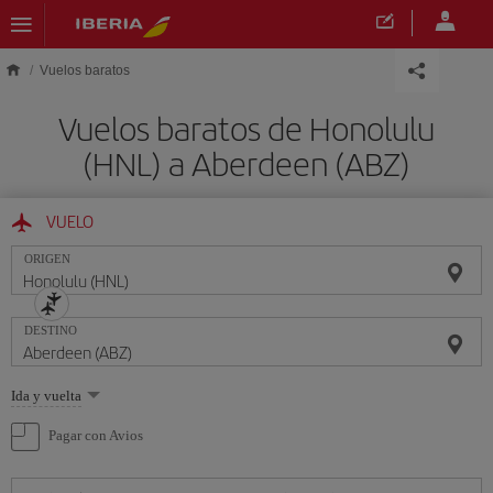
Saltar al contenido principal
Vuelos baratos
Vuelos baratos de Honolulu
(HNL) a Aberdeen (ABZ)
VUELO
ORIGEN
DESTINO
Seleccione
Ida y vuelta
una
opción
Pagar con Avios