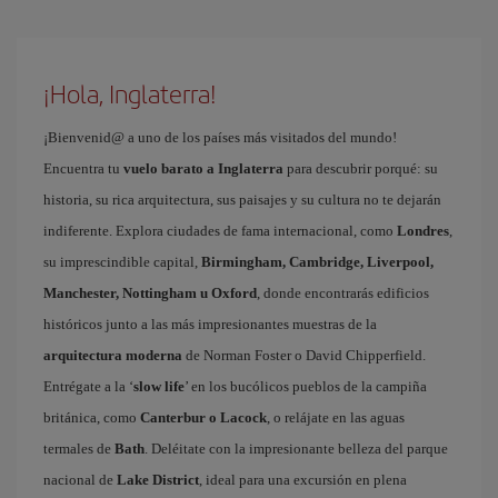
¡Hola, Inglaterra!
¡Bienvenid@ a uno de los países más visitados del mundo!
Encuentra tu
vuelo barato a Inglaterra
para descubrir porqué: su
historia, su rica arquitectura, sus paisajes y su cultura no te dejarán
indiferente. Explora ciudades de fama internacional, como
Londres
,
su imprescindible capital,
Birmingham, Cambridge, Liverpool,
Manchester, Nottingham u Oxford
, donde encontrarás edificios
históricos junto a las más impresionantes muestras de la
arquitectura moderna
de Norman Foster o David Chipperfield.
Entrégate a la ‘
slow life
’ en los bucólicos pueblos de la campiña
británica, como
Canterbur o Lacock
, o relájate en las aguas
termales de
Bath
. Deléitate con la impresionante belleza del parque
nacional de
Lake District
, ideal para una excursión en plena