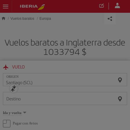
Saltar al contenido principal
Vuelos baratos
Europa
Vuelos baratos a Inglaterra desde
1033794 $
VUELO
ORIGEN
Destino
Seleccione
Ida y vuelta
una
opción
Pagar con Avios